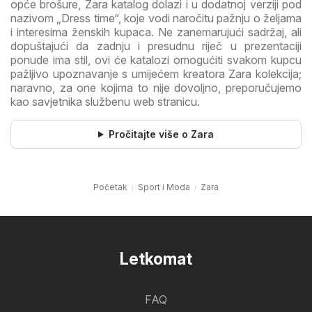
opće brošure, Zara katalog dolazi i u dodatnoj verziji pod
nazivom „Dress time“, koje vodi naročitu pažnju o željama
i interesima ženskih kupaca. Ne zanemarujući sadržaj, ali
dopuštajući da zadnju i presudnu riječ u prezentaciji
ponude ima stil, ovi će katalozi omogućiti svakom kupcu
pažljivo upoznavanje s umijećem kreatora Zara kolekcija;
naravno, za one kojima to nije dovoljno, preporučujemo
kao savjetnika službenu web stranicu.
Pročitajte više o Zara
Početak
Sport i Moda
Zara
Letkomat
FAQ