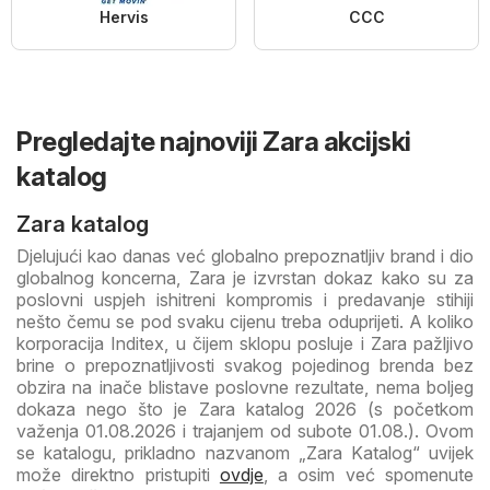
Hervis
CCC
Pregledajte najnoviji Zara akcijski
katalog
Zara katalog
Djelujući kao danas već globalno prepoznatljiv brand i dio
globalnog koncerna, Zara je izvrstan dokaz kako su za
poslovni uspjeh ishitreni kompromis i predavanje stihiji
nešto čemu se pod svaku cijenu treba oduprijeti. A koliko
korporacija Inditex, u čijem sklopu posluje i Zara pažljivo
brine o prepoznatljivosti svakog pojedinog brenda bez
obzira na inače blistave poslovne rezultate, nema boljeg
dokaza nego što je Zara katalog 2026 (s početkom
važenja 01.08.2026 i trajanjem od subote 01.08.). Ovom
se katalogu, prikladno nazvanom „Zara Katalog“ uvijek
može direktno pristupiti
ovdje
, a osim već spomenute