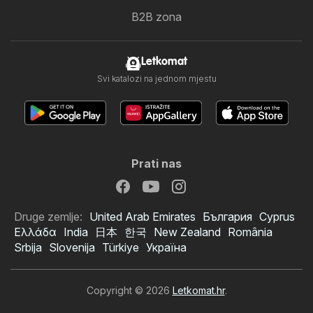
B2B zona
Letkomat
Svi katalozi na jednom mjestu
Prati nas
Druge zemlje:
United Arab Emirates
България
Cyprus
Ελλάδα
India
日本
한국
New Zealand
România
Srbija
Slovenija
Türkiye
Україна
Copyright © 2026
Letkomat.hr
.