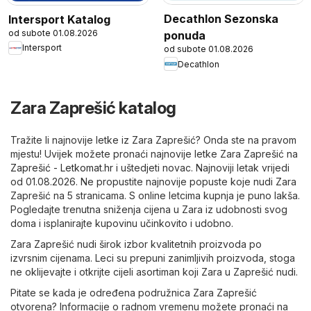
Decathlon Sezonska
Intersport Katalog
od subote 01.08.2026
ponuda
Intersport
od subote 01.08.2026
Decathlon
Zara Zaprešić katalog
Tražite li najnovije letke iz Zara Zaprešić? Onda ste na pravom
mjestu! Uvijek možete pronaći najnovije letke Zara Zaprešić na
Zaprešić - Letkomat.hr
i uštedjeti novac. Najnoviji letak vrijedi
od 01.08.2026. Ne propustite najnovije popuste koje nudi Zara
Zaprešić na 5 stranicama. S online letcima kupnja je puno lakša.
Pogledajte trenutna sniženja cijena u Zara iz udobnosti svog
doma i isplanirajte kupovinu učinkovito i udobno.
Zara Zaprešić nudi širok izbor kvalitetnih proizvoda po
izvrsnim cijenama. Leci su prepuni zanimljivih proizvoda, stoga
ne oklijevajte i otkrijte cijeli asortiman koji Zara u Zaprešić nudi.
Pitate se kada je određena podružnica Zara Zaprešić
otvorena? Informacije o radnom vremenu možete pronaći na