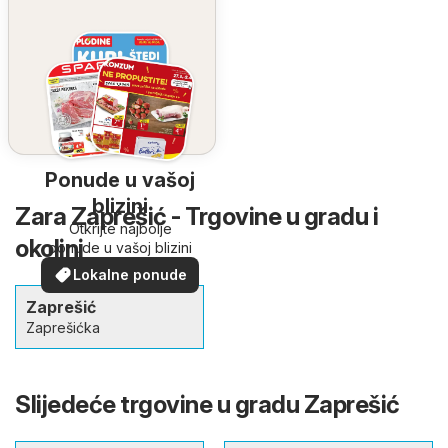
Ponude u vašoj
blizini
Zara Zaprešić - Trgovine u gradu i
Otkrijte najbolje
okolini
ponude u vašoj blizini
Lokalne ponude
Zaprešić
Zaprešićka
Slijedeće trgovine u gradu Zaprešić