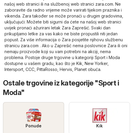
našoj web stranici ili na službenoj web stranici
zara.com
. Ne
zaboravite da radno vrijeme može varirati tijekom praznika i
vikenda. Zara također se može pronaći u drugim gradovima,
uključujući: Možete biti sigurni da ćete na našoj web stranici
uvijek pronaći ažurirani letak Zara Zaprešić. Svaki dan
prikupljamo letke za vas kako ne biste propustili niti jedan
popust. Za više informacija o Zara posjetite njihovu službenu
stranicu
zara.com
. Ako u Zaprešić nema poslovnice Zara ili oni
nemaju proizvode koji su vam potrebni na akciji, nema
problema. Postoje druge trgovine u kategoriji
Sport i Moda
dostupne u vašem gradu, kao što je
Kik
,
New Yorker
,
Intersport
,
CCC
,
PittaRosso
,
Hervis
,
Planet obuća
.
Ostale trgovine iz kategorije "Sport i
Moda"
Ponude
Kik