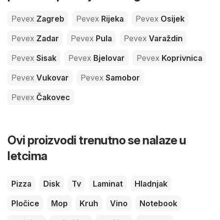
Pevex
Zagreb
Pevex
Rijeka
Pevex
Osijek
Pevex
Zadar
Pevex
Pula
Pevex
Varaždin
Pevex
Sisak
Pevex
Bjelovar
Pevex
Koprivnica
Pevex
Vukovar
Pevex
Samobor
Pevex
Čakovec
Ovi proizvodi trenutno se nalaze u
letcima
Pizza
Disk
Tv
Laminat
Hladnjak
Pločice
Mop
Kruh
Vino
Notebook