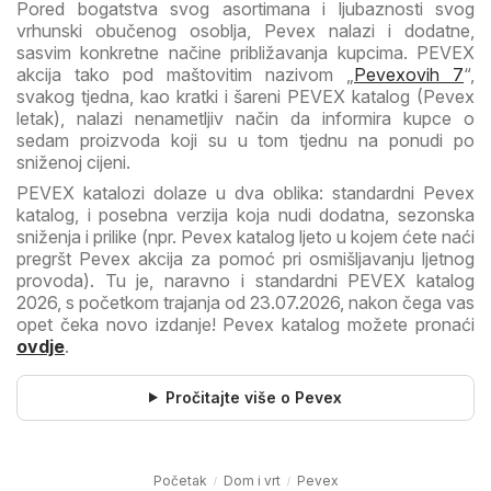
Pored bogatstva svog asortimana i ljubaznosti svog
vrhunski obučenog osoblja, Pevex nalazi i dodatne,
sasvim konkretne načine približavanja kupcima. PEVEX
akcija tako pod maštovitim nazivom „
Pevexovih 7
“,
svakog tjedna, kao kratki i šareni PEVEX katalog (Pevex
letak), nalazi nenametljiv način da informira kupce o
sedam proizvoda koji su u tom tjednu na ponudi po
sniženoj cijeni.
PEVEX katalozi dolaze u dva oblika: standardni Pevex
katalog, i posebna verzija koja nudi dodatna, sezonska
sniženja i prilike (npr. Pevex katalog ljeto u kojem ćete naći
pregršt Pevex akcija za pomoć pri osmišljavanju ljetnog
provoda). Tu je, naravno i standardni PEVEX katalog
2026, s početkom trajanja od 23.07.2026, nakon čega vas
opet čeka novo izdanje! Pevex katalog možete pronaći
ovdje
.
Pročitajte više o Pevex
Početak
Dom i vrt
Pevex