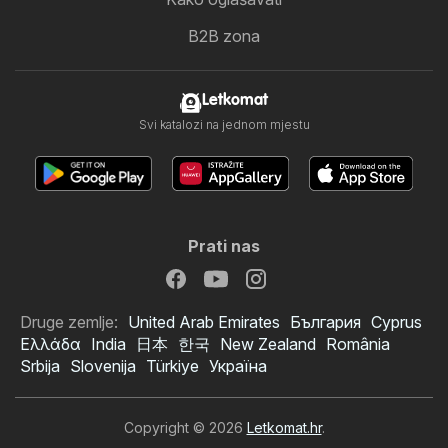
B2B zona
Letkomat
Svi katalozi na jednom mjestu
Prati nas
Druge zemlje:
United Arab Emirates
България
Cyprus
Ελλάδα
India
日本
한국
New Zealand
România
Srbija
Slovenija
Türkiye
Україна
Copyright © 2026
Letkomat.hr
.