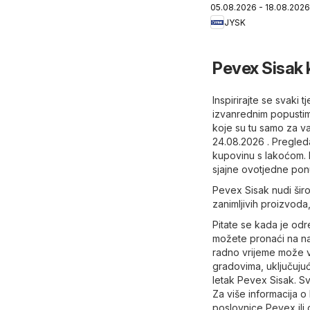
05.08.2026 - 18.08.2026
JYSK
Pevex Sisak 
Inspirirajte se svaki
izvanrednim popustima
koje su tu samo za va
24.08.2026 . Pregled
kupovinu s lakoćom. P
sjajne ovotjedne pon
Pevex Sisak nudi širo
zanimljivih proizvoda,
Pitate se kada je o
možete pronaći na naš
radno vrijeme može v
gradovima, uključujući
letak Pevex Sisak. Sv
Za više informacija o
poslovnice Pevex ili 