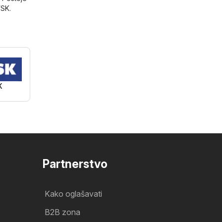
YSK
.
K
Partnerstvo
Kako oglašavati
B2B zona