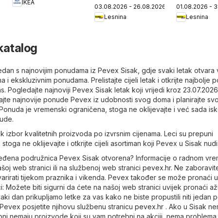
IKEA
03.08.2026 - 26.08.2026
01.08.2026 - 
school!
Lesnina
Lesnina
katalog
 tjedan s najnovijim ponudama iz Pevex Sisak, gdje svaki letak otvara 
 i ekskluzivnim ponudama. Prelistajte cijeli letak i otkrijte najbolje
s. Pogledajte najnoviji Pevex Sisak letak koji vrijedi kroz 23.07.2026
ajte najnovije ponude Pevex iz udobnosti svog doma i planirajte svo
onuda je vremenski ograničena, stoga ne oklijevajte i već sada isko
ude.
k izbor kvalitetnih proizvoda po izvrsnim cijenama. Leci su prepuni
 stoga ne oklijevajte i otkrijte cijeli asortiman koji Pevex u Sisak nudi
dređena podružnica Pevex Sisak otvorena? Informacije o radnom vr
oj web stranici ili na službenoj web stranici
pevex.hr
. Ne zaboravit
arirati tijekom praznika i vikenda. Pevex također se može pronaći 
: Možete biti sigurni da ćete na našoj web stranici uvijek pronaći až
aki dan prikupljamo letke za vas kako ne biste propustili niti jedan 
 Pevex posjetite njihovu službenu stranicu
pevex.hr
. Ako u Sisak n
oni nemaju proizvode koji su vam potrebni na akciji, nema problema