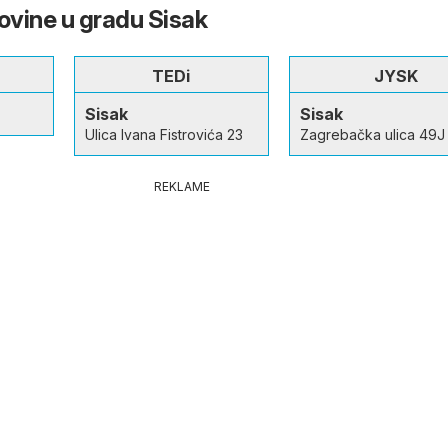
govine u gradu Sisak
TEDi
JYSK
Sisak
Sisak
Ulica Ivana Fistrovića 23
Zagrebačka ulica 49J
REKLAME