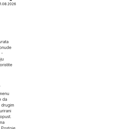
31.08.2026
vrata
 ponude
 -
ju
ristite
.
emenu
e da
u drugim
urirani
popust.
ema
. Postoje