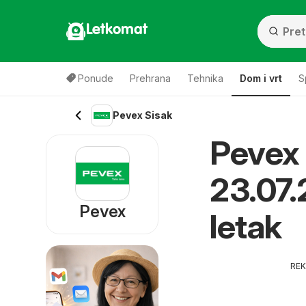
Letkomat
Ponude
Prehrana
Tehnika
Dom i vrt
S
Pevex Sisak
Pevex 
23.07.
Pevex
letak
RE