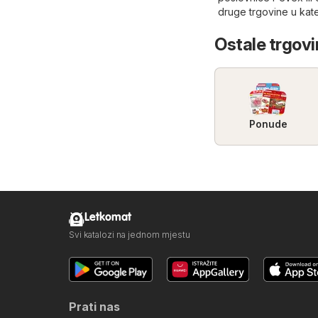
druge trgovine u kate
Ostale trgovin
Ponude
Letkomat
Svi katalozi na jednom mjestu
Prati nas