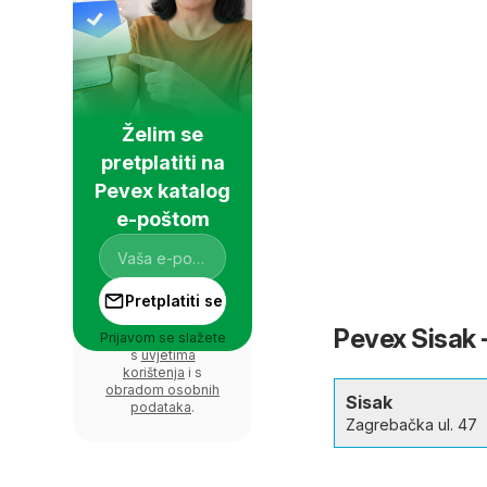
Želim se
pretplatiti na
Pevex katalog
e-poštom
Pretplatiti se
Pevex Sisak -
Prijavom se slažete
s
uvjetima
korištenja
i s
obradom osobnih
Sisak
podataka
.
Zagrebačka ul. 47