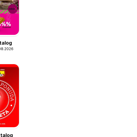
talog
.08.2026
talog