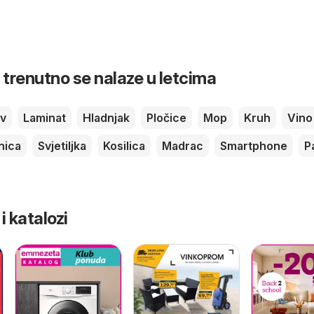
 trenutno se nalaze u letcima
v
Laminat
Hladnjak
Pločice
Mop
Kruh
Vino
nica
Svjetiljka
Kosilica
Madrac
Smartphone
P
 i katalozi