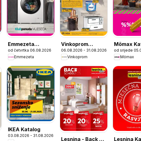
Emmezeta
Vinkoprom
Mömax Ka
od četvrtka 06.08.2026
06.08.2026 - 31.08.2026
od srijede 05
Katalog
Katalog
Emmezeta
Vinkoprom
Mömax
IKEA Katalog
03.08.2026 - 31.08.2026
Lesnina - Back 2
Lesnina Ka