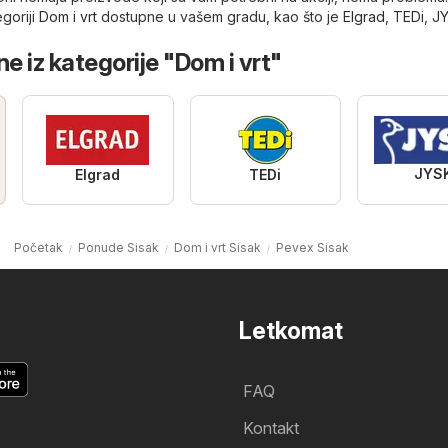
goriji
Dom i vrt
dostupne u vašem gradu, kao što je
Elgrad
,
TEDi
,
J
e iz kategorije "Dom i vrt"
JYS
Elgrad
TEDi
Početak
Ponude Sisak
Dom i vrt Sisak
Pevex Sisak
Letkomat
FAQ
Kontakt