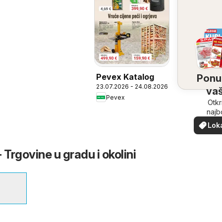
Pevex Katalog
Ponu
23.07.2026 - 24.08.2026
vaš
Pevex
bliz
Otkr
najb
ponu
Lok
vašoj b
pon
 Trgovine u gradu i okolini