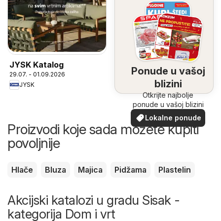
JYSK Katalog
Ponude u vašoj
29.07. - 01.09.2026
blizini
JYSK
Otkrijte najbolje
ponude u vašoj blizini
Lokalne ponude
Proizvodi koje sada možete kupiti
povoljnije
Hlače
Bluza
Majica
Pidžama
Plastelin
Akcijski katalozi u gradu Sisak -
kategorija Dom i vrt