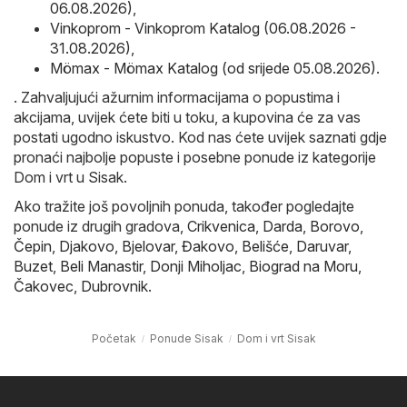
06.08.2026)
,
Vinkoprom - Vinkoprom Katalog (06.08.2026 -
31.08.2026)
,
Mömax - Mömax Katalog (od srijede 05.08.2026)
.
. Zahvaljujući ažurnim informacijama o popustima i
akcijama, uvijek ćete biti u toku, a kupovina će za vas
postati ugodno iskustvo. Kod nas ćete uvijek saznati gdje
pronaći najbolje popuste i posebne ponude iz kategorije
Dom i vrt u Sisak.
Ako tražite još povoljnih ponuda, također pogledajte
ponude iz drugih gradova,
Crikvenica
,
Darda
,
Borovo
,
Čepin
,
Djakovo
,
Bjelovar
,
Đakovo
,
Belišće
,
Daruvar
,
Buzet
,
Beli Manastir
,
Donji Miholjac
,
Biograd na Moru
,
Čakovec
,
Dubrovnik
.
Početak
Ponude Sisak
Dom i vrt Sisak