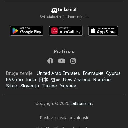
Letkomat
Svi katalozi na jednom mjestu
Prati nas
Druge zemlje:
United Arab Emirates
България
Cyprus
Ελλάδα
India
日本
한국
New Zealand
România
Srbija
Slovenija
Türkiye
Україна
Copyright © 2026
Letkomat.hr
.
Postavi pravila privatnosti