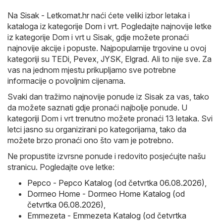
Na
Sisak - Letkomat.hr
naći ćete veliki izbor letaka i
kataloga iz kategorije
Dom i vrt
. Pogledajte najnovije letke
iz kategorije Dom i vrt u Sisak, gdje možete pronaći
najnovije akcije i popuste. Najpopularnije trgovine u ovoj
kategoriji su
TEDi
,
Pevex
,
JYSK
,
Elgrad
. Ali to nije sve. Za
vas na jednom mjestu prikupljamo sve potrebne
informacije o povoljnim cijenama.
Svaki dan tražimo najnovije ponude iz Sisak za vas, tako
da možete saznati gdje pronaći najbolje ponude. U
kategoriji Dom i vrt trenutno možete pronaći 13 letaka. Svi
letci jasno su organizirani po kategorijama, tako da
možete brzo pronaći ono što vam je potrebno.
Ne propustite izvrsne ponude i redovito posjećujte našu
stranicu. Pogledajte ove letke:
Pepco - Pepco Katalog (od četvrtka 06.08.2026)
,
Dormeo Home - Dormeo Home Katalog (od
četvrtka 06.08.2026)
,
Emmezeta - Emmezeta Katalog (od četvrtka