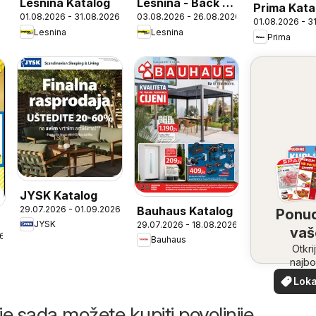
Lesnina Katalog
Lesnina - Back 2
Prima Kata
01.08.2026 - 31.08.2026
03.08.2026 - 26.08.2026
school!
01.08.2026 - 3
Lesnina
Lesnina
Prima
JYSK Katalog
29.07.2026 - 01.09.2026
Bauhaus Katalog
Ponu
JYSK
29.07.2026 - 18.08.2026
vaš
26
Bauhaus
bliz
Otkri
najbo
ponud
Loka
vašoj bl
pon
je sada možete kupiti povoljnije