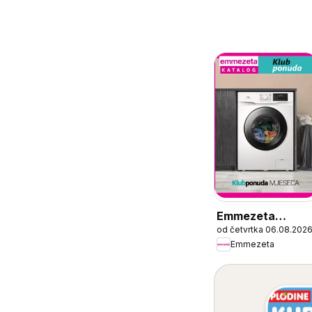
Emmezeta
od četvrtka 06.08.202
Katalog
Emmezeta