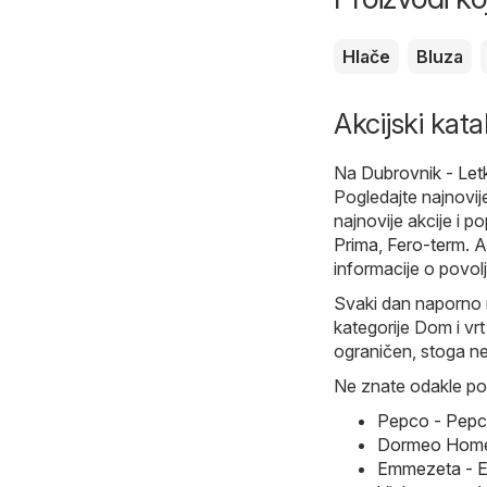
Hlače
Bluza
Akcijski kat
Na
Dubrovnik - Let
Pogledajte najnovij
najnovije akcije i p
Prima
,
Fero-term
. 
informacije o povol
Svaki dan naporno r
kategorije Dom i vr
ograničen, stoga ne
Ne znate odakle poč
Pepco - Pepc
Dormeo Home 
Emmezeta - E