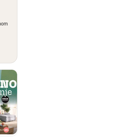
i
dnom