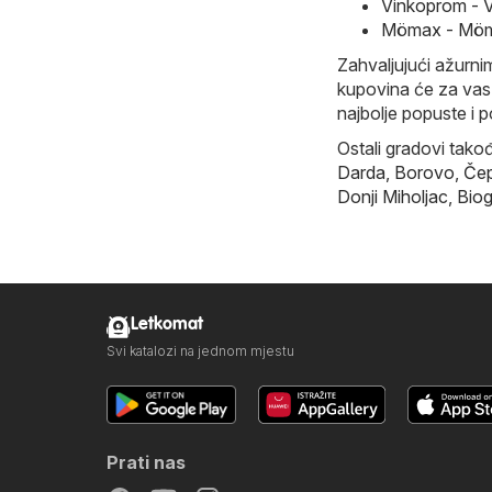
Vinkoprom - 
Mömax - Möma
Zahvaljujući ažurnim
kupovina će za vas 
najbolje popuste i 
Ostali gradovi tako
Darda
,
Borovo
,
Čep
Donji Miholjac
,
Biog
Letkomat
Svi katalozi na jednom mjestu
Prati nas