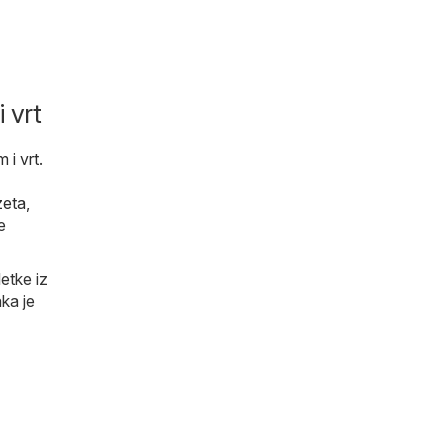
 vrt
 i vrt
.
eta
,
e
etke iz
ka je