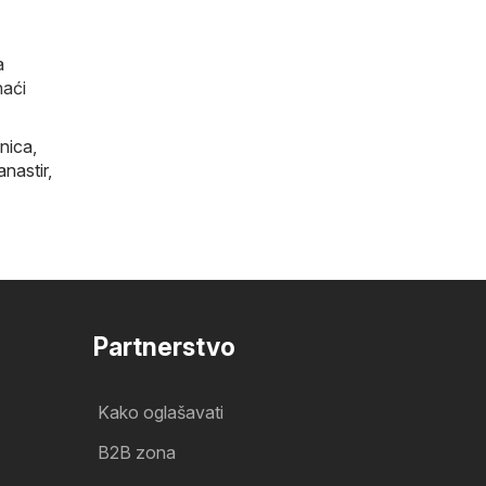
a
naći
nica
,
anastir
,
Partnerstvo
Kako oglašavati
B2B zona