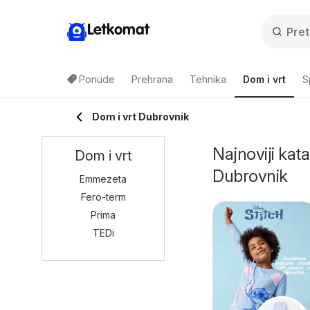
Letkomat
Ponude
Prehrana
Tehnika
Dom i vrt
S
Dom i vrt Dubrovnik
Najnoviji kata
Dom i vrt
Dubrovnik
Emmezeta
Fero-term
Prima
TEDi