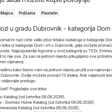
Majica
Pidžama
Plastelin
alozi u gradu Dubrovnik - kategorija Dom i
komat.hr
naći ćete veliki izbor letaka i kataloga iz kategorije
Dom
e letke iz kategorije Dom i vrt u Dubrovnik, gdje možete pronaći
opuste. Najpopularnije trgovine u ovoj kategoriji su
TEDi
,
Emmez
Ali to nije sve. Za vas na jednom mjestu prikupljamo sve potrebn
jnim cijenama.
adimo kako bismo vam na jednom mjestu pružili sve najnovije l
t Dubrovnik. Ovdje možete pronaći 13 letaka. Rok valjanosti leta
 oklijevajte predugo.
eti? Pogledajte ove letke:
o Katalog (od četvrtka 06.08.2026)
,
- Dormeo Home Katalog (od četvrtka 06.08.2026)
,
mmezeta Katalog (od četvrtka 06.08.2026)
,