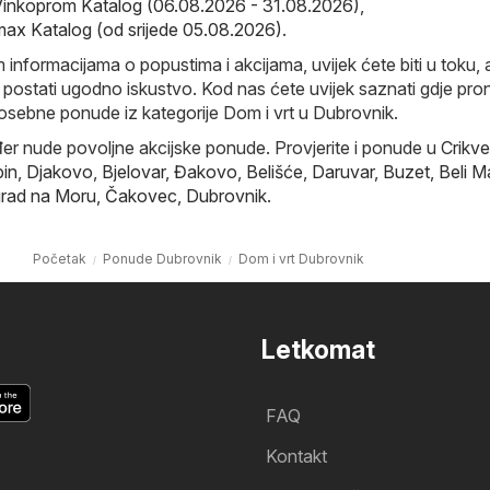
Vinkoprom Katalog (06.08.2026 - 31.08.2026)
,
x Katalog (od srijede 05.08.2026)
.
 informacijama o popustima i akcijama, uvijek ćete biti u toku, 
postati ugodno iskustvo. Kod nas ćete uvijek saznati gdje pro
posebne ponude iz kategorije Dom i vrt u Dubrovnik.
đer nude povoljne akcijske ponude. Provjerite i ponude u
Crikve
in
,
Djakovo
,
Bjelovar
,
Đakovo
,
Belišće
,
Daruvar
,
Buzet
,
Beli M
rad na Moru
,
Čakovec
,
Dubrovnik
.
Početak
Ponude Dubrovnik
Dom i vrt Dubrovnik
Letkomat
FAQ
Kontakt