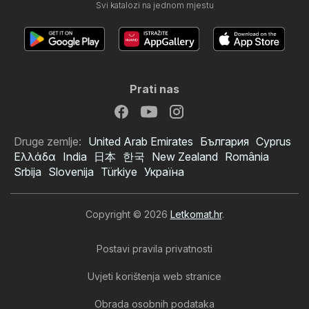
Svi katalozi na jednom mjestu
Prati nas
Druge zemlje:
United Arab Emirates
България
Cyprus
Ελλάδα
India
日本
한국
New Zealand
România
Srbija
Slovenija
Türkiye
Україна
Copyright © 2026
Letkomat.hr
.
Postavi pravila privatnosti
Uvjeti korištenja web stranice
Obrada osobnih podataka