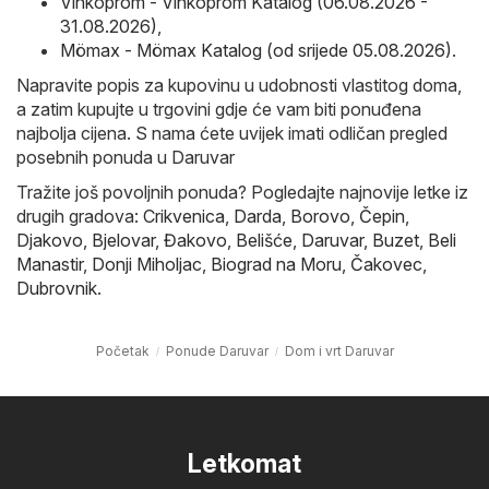
Vinkoprom - Vinkoprom Katalog (06.08.2026 -
31.08.2026)
,
Mömax - Mömax Katalog (od srijede 05.08.2026)
.
Napravite popis za kupovinu u udobnosti vlastitog doma,
a zatim kupujte u trgovini gdje će vam biti ponuđena
najbolja cijena. S nama ćete uvijek imati odličan pregled
posebnih ponuda u Daruvar
Tražite još povoljnih ponuda? Pogledajte najnovije letke iz
drugih gradova:
Crikvenica
,
Darda
,
Borovo
,
Čepin
,
Djakovo
,
Bjelovar
,
Đakovo
,
Belišće
,
Daruvar
,
Buzet
,
Beli
Manastir
,
Donji Miholjac
,
Biograd na Moru
,
Čakovec
,
Dubrovnik
.
Početak
Ponude Daruvar
Dom i vrt Daruvar
Letkomat