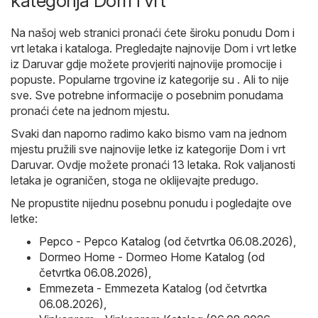
kategorija Dom i vrt
Na našoj web stranici pronaći ćete široku ponudu
Dom i
vrt
letaka i kataloga. Pregledajte najnovije Dom i vrt letke
iz Daruvar gdje možete provjeriti najnovije promocije i
popuste. Popularne trgovine iz kategorije su . Ali to nije
sve. Sve potrebne informacije o posebnim ponudama
pronaći ćete na jednom mjestu.
Svaki dan naporno radimo kako bismo vam na jednom
mjestu pružili sve najnovije letke iz kategorije Dom i vrt
Daruvar. Ovdje možete pronaći 13 letaka. Rok valjanosti
letaka je ograničen, stoga ne oklijevajte predugo.
Ne propustite nijednu posebnu ponudu i pogledajte ove
letke:
Pepco - Pepco Katalog (od četvrtka 06.08.2026)
,
Dormeo Home - Dormeo Home Katalog (od
četvrtka 06.08.2026)
,
Emmezeta - Emmezeta Katalog (od četvrtka
06.08.2026)
,