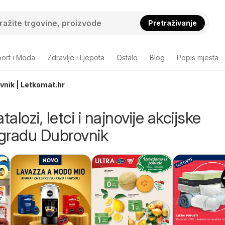
Pretraživanje
ort i Moda
Zdravlje i Ljepota
Ostalo
Blog
Popis mjesta
ovnik | Letkomat.hr
talozi, letci i najnovije akcijske
gradu Dubrovnik