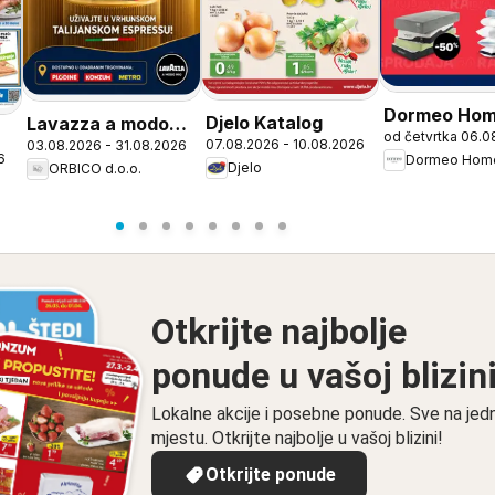
Dormeo Ho
Djelo Katalog
Lavazza a modo
od četvrtka 06.0
Katalog
07.08.2026 - 10.08.2026
03.08.2026 - 31.08.2026
mio
6
Dormeo Hom
Djelo
ORBICO d.o.o.
Otkrijte najbolje
ponude u vašoj blizin
Lokalne akcije i posebne ponude. Sve na je
mjestu. Otkrijte najbolje u vašoj blizini!
Otkrijte ponude