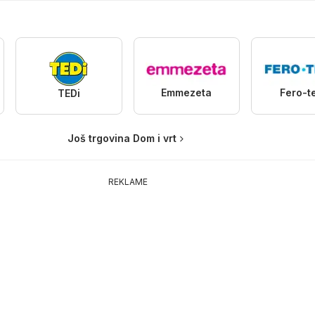
Emmezeta
Fero-t
TEDi
Još trgovina Dom i vrt
REKLAME