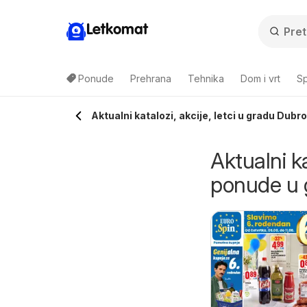
Letkomat
Ponude
Prehrana
Tehnika
Dom i vrt
Sp
Aktualni katalozi, akcije, letci u gradu Dubr
Aktualni ka
ponude u 
Bipa Katalog
tanić Diskont
06.08.2026 - 19.08.2026
6.08.2026 - 19.08.2026
Bipa
atalog