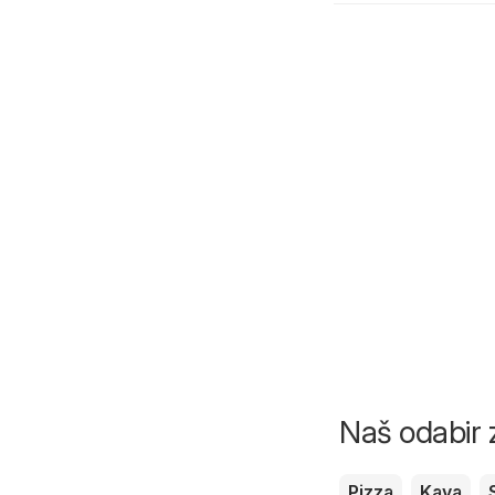
Naš odabir z
Pizza
Kava