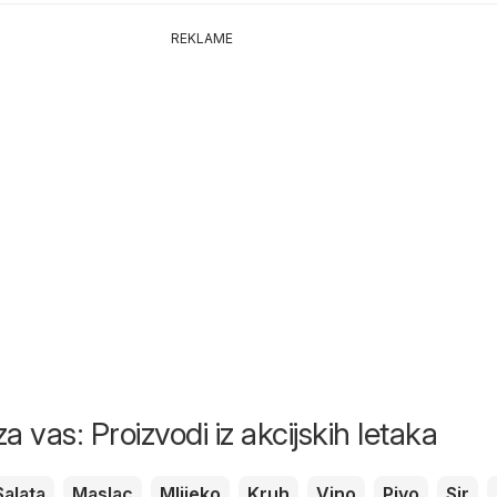
REKLAME
a vas: Proizvodi iz akcijskih letaka
Salata
Maslac
Mlijeko
Kruh
Vino
Pivo
Sir