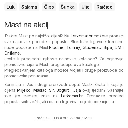
Luk
Salama
Čips
Šunka
Ulje
Rajčice
Mast na akciji
Tražite Mast po najnižoj cijeni? Na
Letkomat.hr
možete pronaći
sve najnovije ponude i popuste. Slijedeće trgovine trenutno
nude popuste na Mast:
Plodine
,
Tommy
,
Studenac
,
Bipa
,
DM
i
Oriflame
.
Jeste li pregledali njihove najnovije kataloge? Za najnovije
promotivne cijene Mast, pregledajte ove kataloge:
Pregledavanjem kataloga možete vidjeti i druge proizvode po
promotivnim ponudama.
Zanimaju li Vas i drugi proizvodi poput Mast? Znate li koja je
cijena
Mlijeko
,
Maslac
,
Sir
,
Jogurt
i
Jaja
ovaj tjedan? Saznajte
sve što trebate znati na
Letkomat.hr
. Pronađite pregled
popusta svih većih, ali i manjih trgovina na jednome mjestu.
Početak
Lista proizvoda
Mast