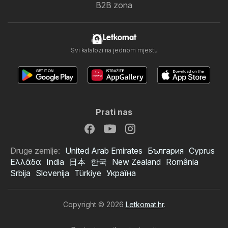
B2B zona
Letkomat
Svi katalozi na jednom mjestu
Prati nas
Druge zemlje:
United Arab Emirates
България
Cyprus
Ελλάδα
India
日本
한국
New Zealand
România
Srbija
Slovenija
Türkiye
Україна
Copyright © 2026
Letkomat.hr
.