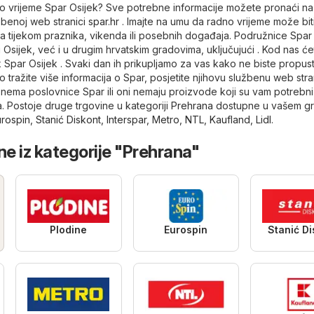
dno vrijeme Spar Osijek? Sve potrebne informacije možete pronaći na
užbenoj web stranici
spar.hr
. Imajte na umu da radno vrijeme može bit
tijekom praznika, vikenda ili posebnih događaja. Podružnice Spa
Osijek, već i u drugim hrvatskim gradovima, uključujući . Kod nas će
k Spar Osijek . Svaki dan ih prikupljamo za vas kako ne biste propusti
o tražite više informacija o Spar, posjetite njihovu službenu web str
 nema poslovnice Spar ili oni nemaju proizvode koji su vam potrebni
. Postoje druge trgovine u kategoriji
Prehrana
dostupne u vašem gr
urospin
,
Stanić Diskont
,
Interspar
,
Metro
,
NTL
,
Kaufland
,
Lidl
.
ne iz kategorije "Prehrana"
Plodine
Eurospin
Stanić Di