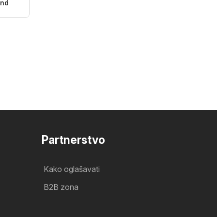
and
Partnerstvo
Kako oglašavati
B2B zona