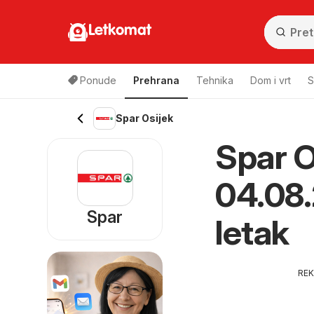
Letkomat
Ponude
Prehrana
Tehnika
Dom i vrt
S
Spar Osijek
Spar O
04.08.
Spar
letak
RE