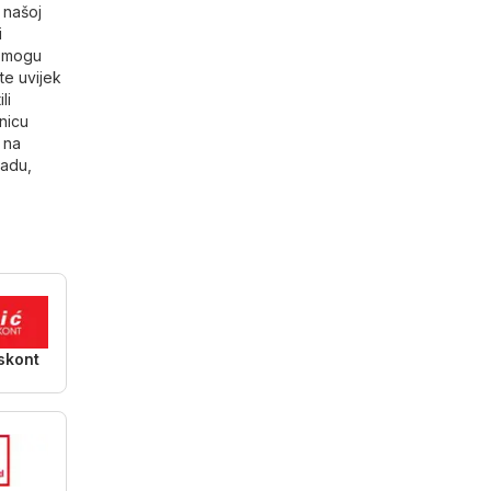
 našoj
i
r mogu
te uvijek
li
anicu
 na
adu,
skont