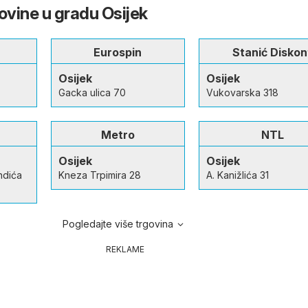
ovine u gradu Osijek
Eurospin
Stanić Diskon
Osijek
Osijek
Gacka ulica 70
Vukovarska 318
Metro
NTL
Osijek
Osijek
ndića
Kneza Trpimira 28
A. Kanižlića 31
Pogledajte više trgovina
REKLAME