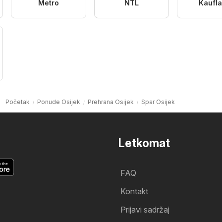
Metro
NTL
Kaufl
Početak
Ponude Osijek
Prehrana Osijek
Spar Osijek
Letkomat
FAQ
Kontakt
Prijavi sadržaj