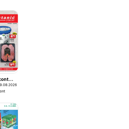
kont
19.08.2026
kont