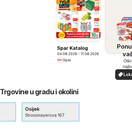
Ponu
Spar Katalog
vaš
04.08.2026 - 11.08.2026
Spar
bliz
Otkr
najb
ponu
Lok
vašoj b
pon
 Trgovine u gradu i okolini
Osijek
Strossmayerova 167