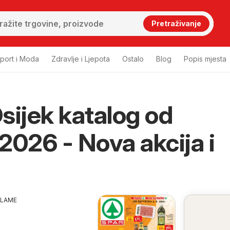
Pretraživanje
port i Moda
Zdravlje i Ljepota
Ostalo
Blog
Popis mjesta
sijek katalog od
2026 - Nova akcija i
KLAME