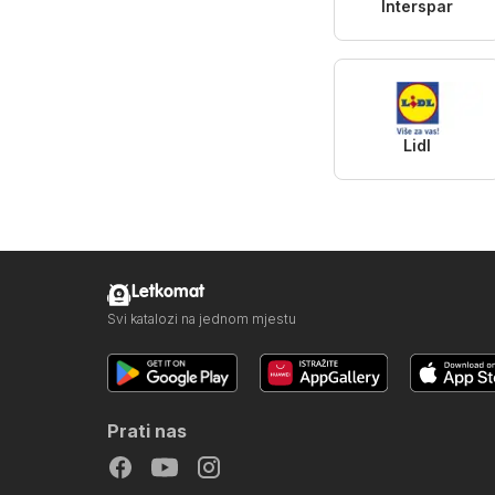
Interspar
Lidl
Letkomat
Svi katalozi na jednom mjestu
Prati nas