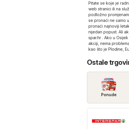
Pitate se koje je ra
web stranici ili na sl
podložno promjenama 
se pronaći ne samo u 
pronaći najnoviji leta
nijedan popust. Ali ak
spar.hr
. Ako u Osijek
akciji, nema problema
kao što je
Plodine
,
E
Ostale trgovi
Ponude