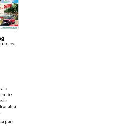
og
11.08.2026
rata
 ponude
uste
 trenutna
.
ci puni