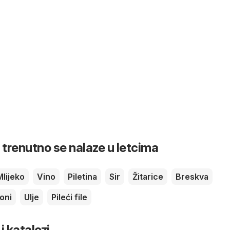
 trenutno se nalaze u letcima
Mlijeko
Vino
Piletina
Sir
Žitarice
Breskva
oni
Ulje
Pileći file
 i katalozi