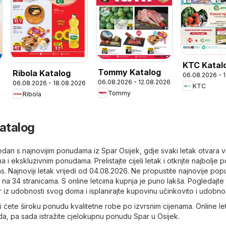
KTC Katal
Tommy Katalog
Ribola Katalog
06.08.2026 - 
06.08.2026 - 12.08.2026
06.08.2026 - 18.08.2026
KTC
Tommy
Ribola
katalog
tjedan s najnovijim ponudama iz Spar Osijek, gdje svaki letak otvara v
 i ekskluzivnim ponudama. Prelistajte cijeli letak i otkrijte najbolje
s. Najnoviji letak vrijedi od 04.08.2026. Ne propustite najnovije pop
 na 34 stranicama. S online letcima kupnja je puno lakša. Pogledajte
r iz udobnosti svog doma i isplanirajte kupovinu učinkovito i udobno
 ćete široku ponudu kvalitetne robe po izvrsnim cijenama. Online let
da, pa sada istražite cjelokupnu ponudu Spar u Osijek.