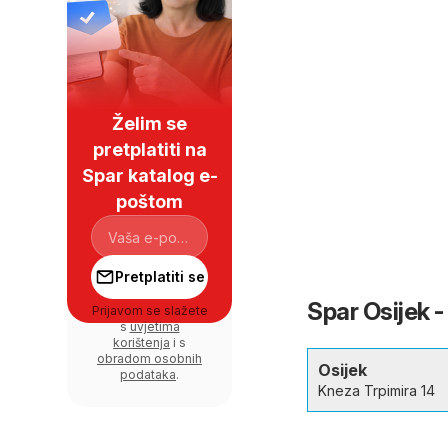
Želim se
pretplatiti na
Spar katalog e-
poštom
Pretplatiti se
Spar Osijek -
Prijavom se slažete
s
uvjetima
korištenja
i s
obradom osobnih
Osijek
podataka
.
Kneza Trpimira 14