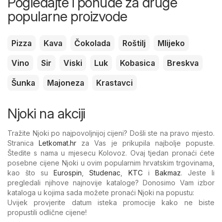
Pogledajte i ponude za druge
popularne proizvode
Pizza
Kava
Čokolada
Roštilj
Mlijeko
Vino
Sir
Viski
Luk
Kobasica
Breskva
Šunka
Majoneza
Krastavci
Njoki na akciji
Tražite Njoki po najpovoljnijoj cijeni? Došli ste na pravo mjesto.
Stranica
Letkomat.hr
za Vas je prikupila najbolje popuste.
Štedite s nama u mjesecu Kolovoz. Ovaj tjedan pronaći ćete
posebne cijene Njoki u ovim popularnim hrvatskim trgovinama,
kao što su
Eurospin
,
Studenac
,
KTC
i
Bakmaz
. Jeste li
pregledali njihove najnovije kataloge? Donosimo Vam izbor
kataloga u kojima sada možete pronaći Njoki na popustu:
Uvijek provjerite datum isteka promocije kako ne biste
propustili odlične cijene!