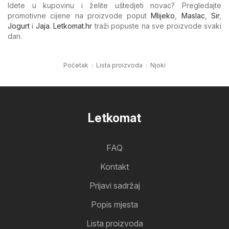
Idete u kupovinu i želite uštedjeti novac? Pregledajte
promotivne cijene na proizvode poput
Mlijeko
,
Maslac
,
Sir
,
Jogurt
i
Jaja
.
Letkomat.hr
traži popuste na sve proizvode svaki
dan.
Početak
Lista proizvoda
Njoki
Letkomat
FAQ
Kontakt
Prijavi sadržaj
Popis mjesta
Lista proizvoda