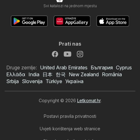
Svi katalozi na jednom mjestu
Prati nas
Druge zemlje:
United Arab Emirates
България
Cyprus
Ελλάδα
India
日本
한국
New Zealand
România
Srbija
Slovenija
Türkiye
Україна
Copyright © 2026
Letkomat.hr
.
Postavi pravila privatnosti
Uvjeti korištenja web stranice