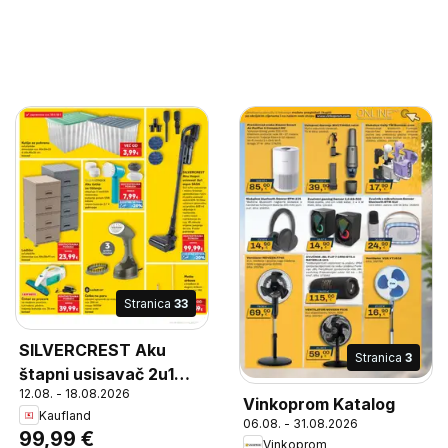
Stranica
33
SILVERCREST Aku
Stranica
3
štapni usisavač 2u1
12.08. - 18.08.2026
aqua SASA, 2u1 suho
Vinkoprom Katalog
Kaufland
usisavanje i mokro
06.08. - 31.08.2026
99,99 €
brisanje upotreba kao
Vinkoprom