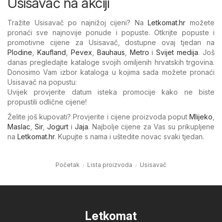
Usisavač na akciji
Tražite Usisavač po najnižoj cijeni? Na
Letkomat.hr
možete
pronaći sve najnovije ponude i popuste. Otkrijte popuste i
promotivne cijene za Usisavač, dostupne ovaj tjedan na
Plodine
,
Kaufland
,
Pevex
,
Bauhaus
,
Metro
i
Svijet medija
. Još
danas pregledajte kataloge svojih omiljenih hrvatskih trgovina.
Donosimo Vam izbor kataloga u kojima sada možete pronaći
Usisavač na popustu:
Uvijek provjerite datum isteka promocije kako ne biste
propustili odlične cijene!
Želite još kupovati? Provjerite i cijene proizvoda poput
Mlijeko
,
Maslac
,
Sir
,
Jogurt
i
Jaja
. Najbolje cijene za Vas su prikupljene
na
Letkomat.hr
. Kupujte s nama i uštedite novac svaki tjedan.
Početak
Lista proizvoda
Usisavač
Letkomat