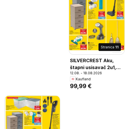
Stranica
11
SILVERCREST Aku,
štapni usisavač 2u1,
12.08. - 18.08.2026
aqua SASC, 2u1 suho
Kaufland
usisavanje i mokro
99,99 €
brisanje upotreba kao
ručni ili podni usisavač
sadrži EPA 10 filtar
volumen spremnika za
prašinu 600 ml
uključuje 6 nastavaka i