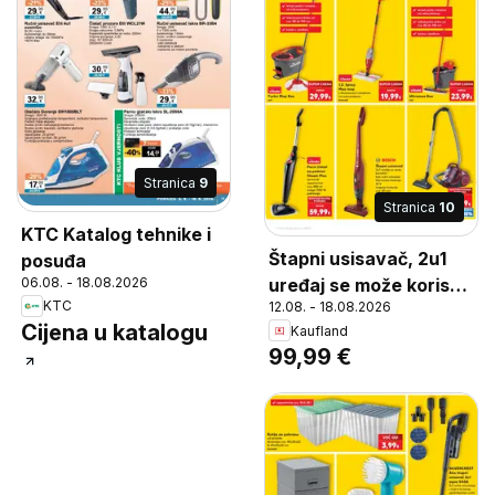
Stranica
9
Stranica
10
KTC Katalog tehnike i
Štapni usisavač, 2u1
posuđa
06.08. - 18.08.2026
uređaj se može koristiti
KTC
12.08. - 18.08.2026
i kao ručni usisavač
Cijena u katalogu
Kaufland
litij-ionska baterija 16 V
99,99 €
trajanje baterije cca.
40 min