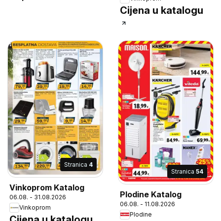
Cijena u katalogu
ručni ili podni usisavač
sadrži EPA 10 filtar
volumen spremnika za
prašinu 600 ml
uključuje 6 nastavaka i
zidni nosač rad baterije
do cca. 45 minuta
vrijeme punjenja do
cca. 4 sata pakiranje
Stranica
4
Stranica
54
Vinkoprom Katalog
Plodine Katalog
06.08. - 31.08.2026
06.08. - 11.08.2026
Vinkoprom
Plodine
Cijena u katalogu