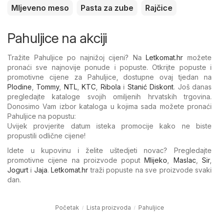
Mljeveno meso
Pasta za zube
Rajčice
Pahuljice na akciji
Tražite Pahuljice po najnižoj cijeni? Na
Letkomat.hr
možete
pronaći sve najnovije ponude i popuste. Otkrijte popuste i
promotivne cijene za Pahuljice, dostupne ovaj tjedan na
Plodine
,
Tommy
,
NTL
,
KTC
,
Ribola
i
Stanić Diskont
. Još danas
pregledajte kataloge svojih omiljenih hrvatskih trgovina.
Donosimo Vam izbor kataloga u kojima sada možete pronaći
Pahuljice na popustu:
Uvijek provjerite datum isteka promocije kako ne biste
propustili odlične cijene!
Idete u kupovinu i želite uštedjeti novac? Pregledajte
promotivne cijene na proizvode poput
Mlijeko
,
Maslac
,
Sir
,
Jogurt
i
Jaja
.
Letkomat.hr
traži popuste na sve proizvode svaki
dan.
Početak
Lista proizvoda
Pahuljice