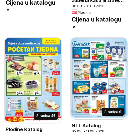
zobena kaša ili žitne
Cijena u katalogu
06.08. - 11.08.2026
pahuljice, odabrani
Plodine
proizvodi 60 - 750 g
Cijena u katalogu
Stranica
9
Stranica
45
NTL Katalog
Plodine Katalog
05.08. - 11.08.2026