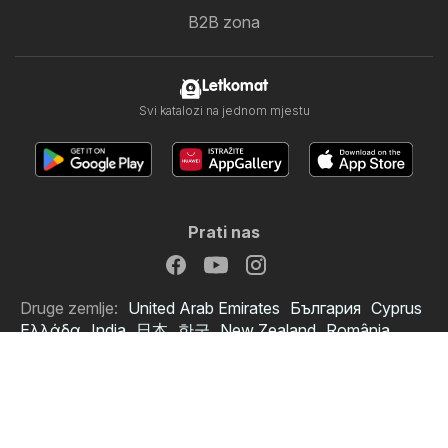
B2B zona
Letkomat
Svi katalozi na jednom mjestu
Prati nas
Druge zemlje:
United Arab Emirates
България
Cyprus
Ελλάδα
India
日本
한국
New Zealand
România
Srbija
Slovenija
Türkiye
Україна
Copyright © 2026
Letkomat.hr
.