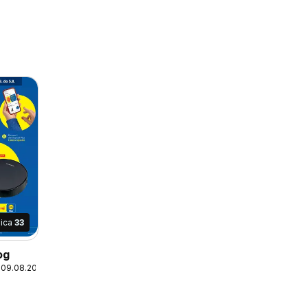
nica
33
og
 09.08.2026