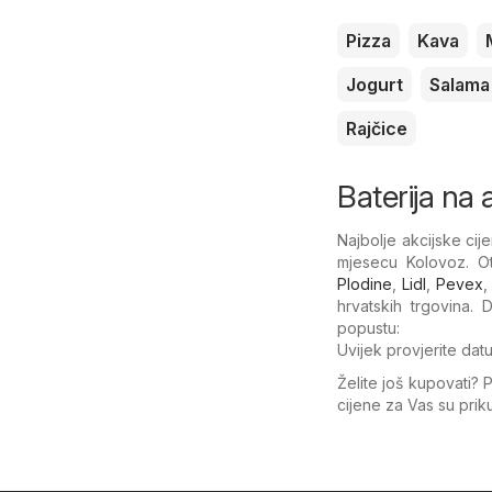
Pizza
Kava
Jogurt
Salama
Rajčice
Baterija na a
Najbolje akcijske ci
mjesecu Kolovoz. Ot
Plodine
,
Lidl
,
Pevex
hrvatskih trgovina.
popustu:
Uvijek provjerite dat
Želite još kupovati? 
cijene za Vas su pri