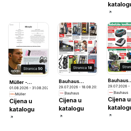
katalog
Stra
Stranica
18
Stranica
50
Bauhaus
Bauhaus
Müller -
29.07.2026 -
Katalog
29.07.2026 - 18.08.2026
Katalog
01.08.2026 - 31.08.2026
Lifestyle
6
Bauhaus
Bauhaus
Müller
Cijena u
Cijena u
Cijena u
katalog
katalogu
katalogu