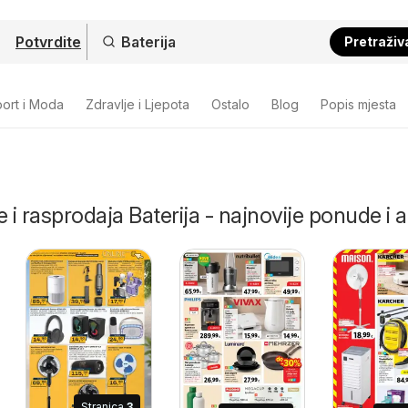
Potvrdite
Pretraživ
ort i Moda
Zdravlje i Ljepota
Ostalo
Blog
Popis mjesta
 i rasprodaja Baterija - najnovije ponude i a
Stranica
3