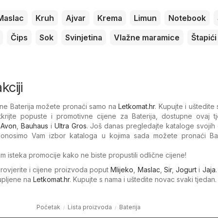
Maslac
Kruh
Ajvar
Krema
Limun
Notebook
Čips
Sok
Svinjetina
Vlažne maramice
Štapići
kciji
jene Baterija možete pronaći samo na
Letkomat.hr
. Kupujte i uštedite
krijte popuste i promotivne cijene za Baterija, dostupne ovaj t
,
Avon
,
Bauhaus
i
Ultra Gros
. Još danas pregledajte kataloge svojih 
 Donosimo Vam izbor kataloga u kojima sada možete pronaći Bat
um isteka promocije kako ne biste propustili odlične cijene!
Provjerite i cijene proizvoda poput
Mlijeko
,
Maslac
,
Sir
,
Jogurt
i
Jaja
kupljene na
Letkomat.hr
. Kupujte s nama i uštedite novac svaki tjedan.
Početak
Lista proizvoda
Baterija