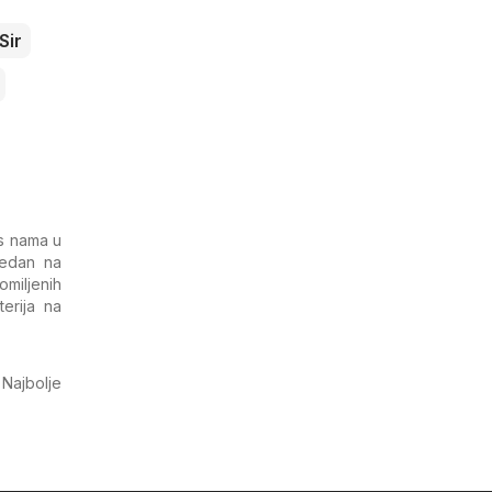
Sir
 s nama u
jedan na
omiljenih
erija na
. Najbolje