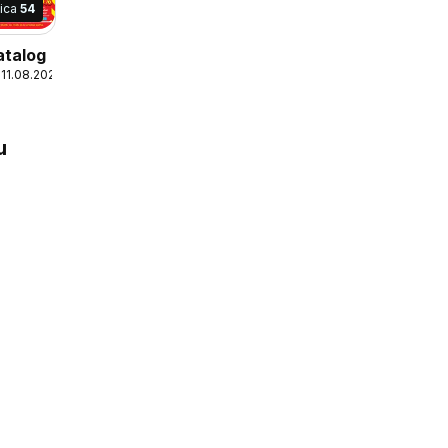
nica
54
atalog
 11.08.2026
u