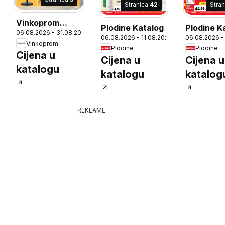
Stranica
42
Stra
Vinkoprom
Plodine Katalog
Plodine K
26
06.08.2026 - 31.08.2026
Katalog
06.08.2026 - 11.08.2026
06.08.2026 -
Vinkoprom
Plodine
Plodine
Cijena u
Cijena u
Cijena u
katalogu
katalogu
katalog
REKLAME