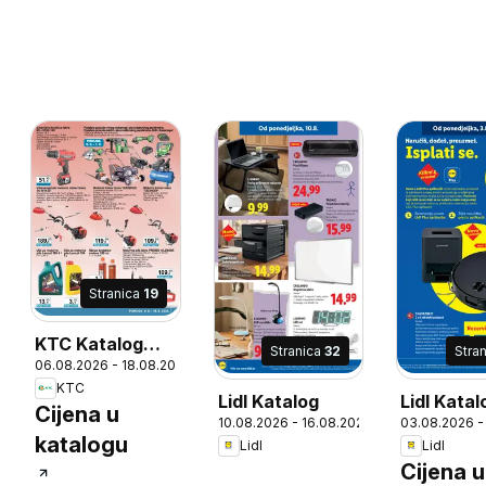
Stranica
19
KTC Katalog
Stranica
32
Stra
26
06.08.2026 - 18.08.2026
tehnike i
KTC
posuđa
Lidl Katalog
Lidl Katal
Cijena u
10.08.2026 - 16.08.2026
03.08.2026 -
katalogu
Lidl
Lidl
Cijena u