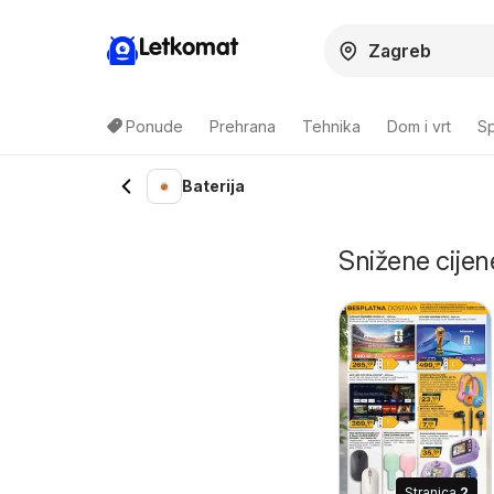
Letkomat
Ponude
Prehrana
Tehnika
Dom i vrt
Sp
Baterija
Snižene cijene
Stranica
2