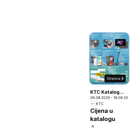
Stranica
3
KTC Katalog
06.08.2026 - 18.08.20
tehnike i
KTC
posuđa
Cijena u
katalogu