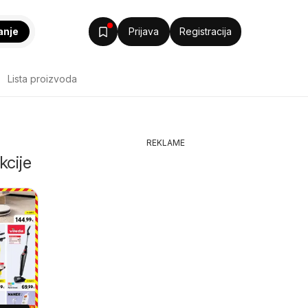
anje
Prijava
Registracija
Lista proizvoda
REKLAME
kcije