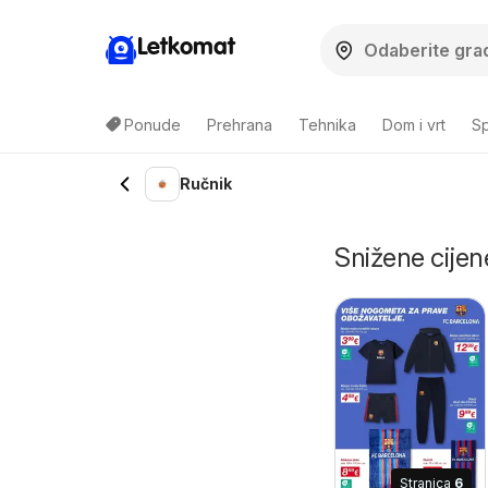
Letkomat
Ponude
Prehrana
Tehnika
Dom i vrt
Sp
Ručnik
Snižene cijen
Stranica
6