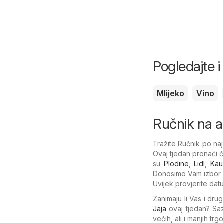
Pogledajte 
Mlijeko
Vino
Ručnik na ak
Tražite Ručnik po naj
Ovaj tjedan pronaći 
su
Plodine
,
Lidl
,
Kau
Donosimo Vam izbor k
Uvijek provjerite dat
Zanimaju li Vas i dru
Jaja
ovaj tjedan? Saz
većih, ali i manjih tr