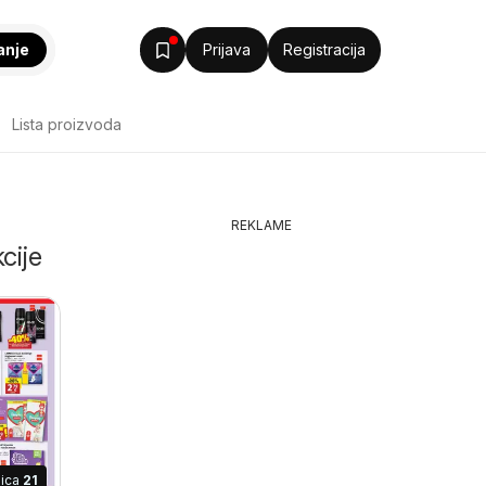
anje
Prijava
Registracija
Lista proizvoda
REKLAME
cije
nica
21