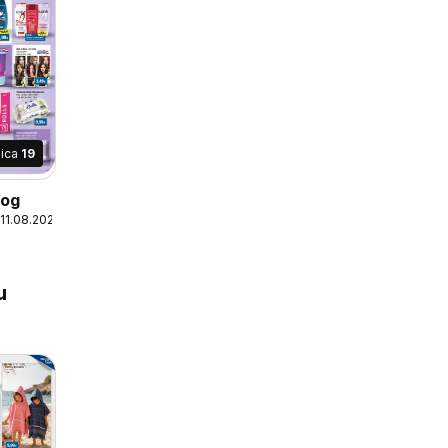
nica
19
log
 11.08.2026
u