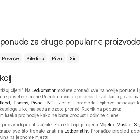
i ponude za druge popularne proizvod
Povrće
Piletina
Pivo
Sir
ciji
nižoj cijeni? Na
Letkomat.hr
možete pronaći sve najnovije ponude i 
ćete posebne cijene Ručnik u ovim popularnim hrvatskim trgovinama
fland
,
Tommy
,
Pivac
i
NTL
. Jeste li pregledali njihove najnovije 
ataloga u kojima sada možete pronaći Ručnik na popustu:
um isteka promocije kako ne biste propustili odlične cijene!
gi proizvodi poput Ručnik? Znate li koja je cijena
Mlijeko
,
Maslac
,
Sir
najte sve što trebate znati na
Letkomat.hr
. Pronađite pregled pop
govina na jednome mjestu.