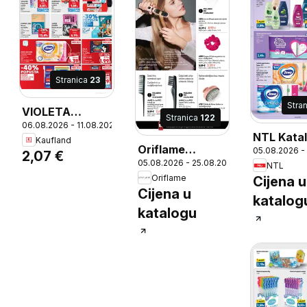
75x150 cm
Stranica
23
Stra
VIOLETA
Stranica
122
06.08.2026 - 11.08.2026
Papirnati
NTL Kata
Kaufland
ručnik, All in 1
Oriflame
05.08.2026 -
2,07 €
05.08.2026 - 25.08.2026
Katalog
NTL
Oriflame
Cijena u
Cijena u
katalog
katalogu