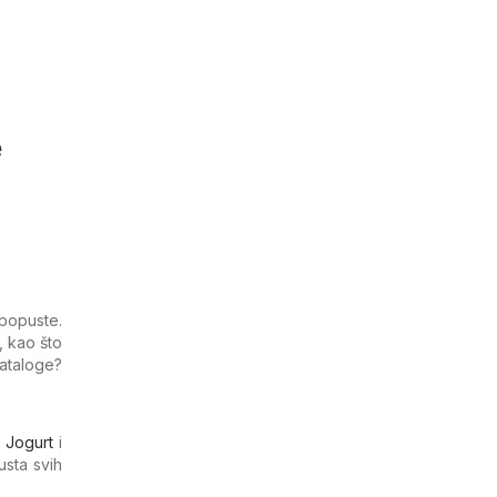
e
popuste.
, kao što
kataloge?
,
Jogurt
i
usta svih