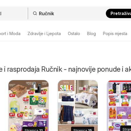
Pretraživ
ort i Moda
Zdravlje i Ljepota
Ostalo
Blog
Popis mjesta
e i rasprodaja Ručnik - najnovije ponude i ak
Stra
Stranica
11
Stranica
15