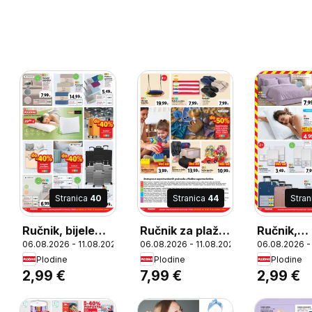
Stranica
40
Stranica
44
Stra
26
Ručnik, bijele
Ručnik za plažu,
Ručnik,
06.08.2026 - 11.08.2026
06.08.2026 - 11.08.2026
06.08.2026 -
boje, 500 gsm,
Ručnik za plažu,
dostupan 
Plodine
Plodine
Plodine
dimenzije: cca
visoka moć
boja, dime
2,99 €
7,99 €
2,99 €
50x100 cm
upijanja,
cca 50x9
dimenzije: cca