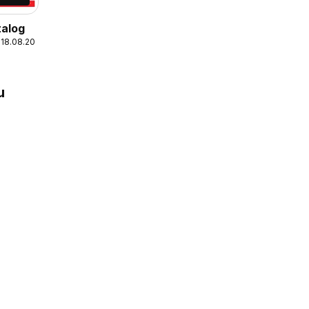
talog
 18.08.2026
u