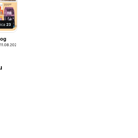
nica
23
log
 11.08.2026
u