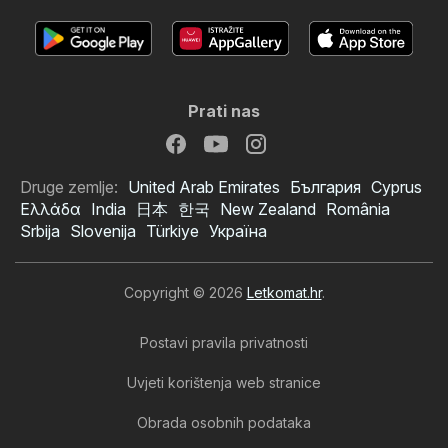
Prati nas
Druge zemlje:
United Arab Emirates
България
Cyprus
Ελλάδα
India
日本
한국
New Zealand
România
Srbija
Slovenija
Türkiye
Україна
Copyright © 2026
Letkomat.hr
.
Postavi pravila privatnosti
Uvjeti korištenja web stranice
Obrada osobnih podataka