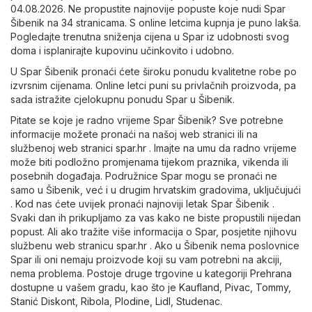
04.08.2026. Ne propustite najnovije popuste koje nudi Spar
Šibenik na 34 stranicama. S online letcima kupnja je puno lakša.
Pogledajte trenutna sniženja cijena u Spar iz udobnosti svog
doma i isplanirajte kupovinu učinkovito i udobno.
U Spar Šibenik pronaći ćete široku ponudu kvalitetne robe po
izvrsnim cijenama. Online letci puni su privlačnih proizvoda, pa
sada istražite cjelokupnu ponudu Spar u Šibenik.
Pitate se koje je radno vrijeme Spar Šibenik? Sve potrebne
informacije možete pronaći na našoj web stranici ili na
službenoj web stranici
spar.hr
. Imajte na umu da radno vrijeme
može biti podložno promjenama tijekom praznika, vikenda ili
posebnih događaja. Podružnice Spar mogu se pronaći ne
samo u Šibenik, već i u drugim hrvatskim gradovima, uključujući
. Kod nas ćete uvijek pronaći najnoviji letak Spar Šibenik .
Svaki dan ih prikupljamo za vas kako ne biste propustili nijedan
popust. Ali ako tražite više informacija o Spar, posjetite njihovu
službenu web stranicu
spar.hr
. Ako u Šibenik nema poslovnice
Spar ili oni nemaju proizvode koji su vam potrebni na akciji,
nema problema. Postoje druge trgovine u kategoriji
Prehrana
dostupne u vašem gradu, kao što je
Kaufland
,
Pivac
,
Tommy
,
Stanić Diskont
,
Ribola
,
Plodine
,
Lidl
,
Studenac
.