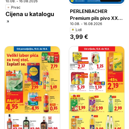
10.08. - 16.08.2026
Pivac
PERLENBACHER
Cijena u katalogu
Premium pils pivo XXL,
10.08. - 16.08.2026
XXL
Lidl
3,99 €