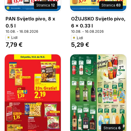
Stranica
12
Stranica
63
PAN Svijetlo pivo, 8 x
OŽUJSKO Svijetlo pivo,
0.5 l
6 x 0.33 l
10.08. - 16.08.2026
10.08. - 16.08.2026
Lidl
Lidl
7,79 €
5,29 €
Stranica
6