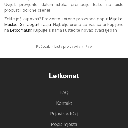
Uvijek provjerite datum isteka promocije kako ne biste
propustili odlične cijene!
Želite još kupovati? Provjerite i cijene proizvoda poput
Mlijeko
,
Maslac
,
Sir
,
Jogurt
i
Jaja
. Najbolje cijene za Vas su prikupljene
na
Letkomat.hr
. Kupujte s nama i uštedite novac svaki tjedan.
Početak
Lista proizvoda
Pivo
Letkomat
FAQ
Kontakt
Prijavi sadržaj
Popis mjesta