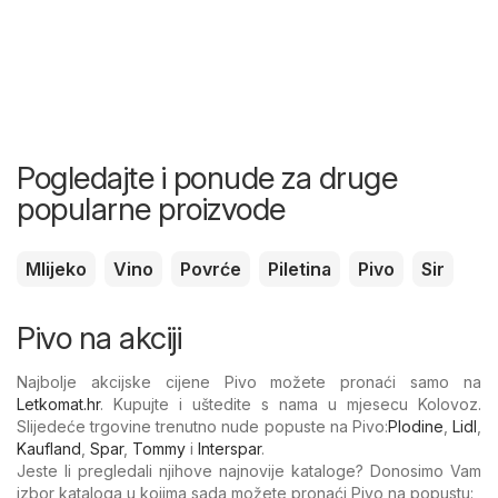
Pogledajte i ponude za druge
popularne proizvode
Mlijeko
Vino
Povrće
Piletina
Pivo
Sir
Pivo na akciji
Najbolje akcijske cijene Pivo možete pronaći samo na
Letkomat.hr
. Kupujte i uštedite s nama u mjesecu Kolovoz.
Slijedeće trgovine trenutno nude popuste na Pivo:
Plodine
,
Lidl
,
Kaufland
,
Spar
,
Tommy
i
Interspar
.
Jeste li pregledali njihove najnovije kataloge? Donosimo Vam
izbor kataloga u kojima sada možete pronaći Pivo na popustu: