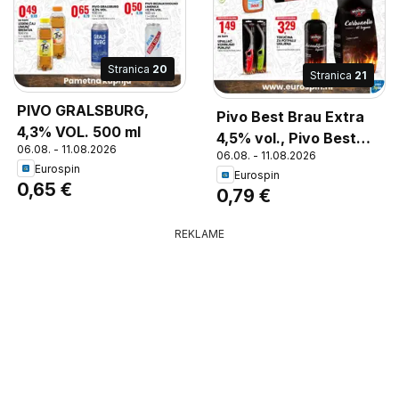
Stranica
20
Stranica
21
PIVO GRALSBURG,
Pivo Best Brau Extra
4,3% VOL. 500 ml
4,5% vol., Pivo Best
06.08. - 11.08.2026
06.08. - 11.08.2026
Brau Extra 4,5% vol.
Eurospin
Eurospin
330 ml
0,65 €
0,79 €
REKLAME