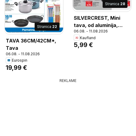
Stranica
28
SILVERCREST, Mini
tava, od aluminija,
Stranica
22
06.08. - 11.08.2026
promjera cca. 20 cm,
Kaufland
komad, Mini tava od
TAVA 36CM/42CM*,
5,99 €
aluminija, promjera
Tava
cca. 20 cm, komad
06.08. - 11.08.2026
Eurospin
19,99 €
REKLAME