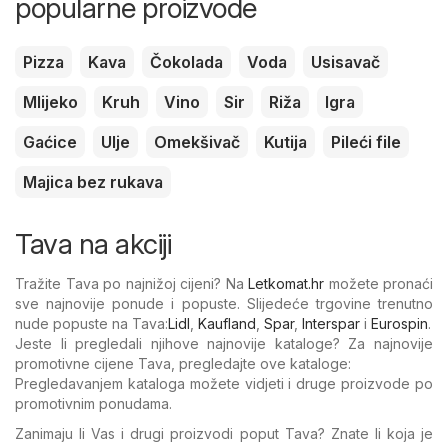
popularne proizvode
Pizza
Kava
Čokolada
Voda
Usisavač
Mlijeko
Kruh
Vino
Sir
Riža
Igra
Gaćice
Ulje
Omekšivač
Kutija
Pileći file
Majica bez rukava
Tava na akciji
Tražite Tava po najnižoj cijeni? Na
Letkomat.hr
možete pronaći
sve najnovije ponude i popuste. Slijedeće trgovine trenutno
nude popuste na Tava:
Lidl
,
Kaufland
,
Spar
,
Interspar
i
Eurospin
.
Jeste li pregledali njihove najnovije kataloge? Za najnovije
promotivne cijene Tava, pregledajte ove kataloge:
Pregledavanjem kataloga možete vidjeti i druge proizvode po
promotivnim ponudama.
Zanimaju li Vas i drugi proizvodi poput Tava? Znate li koja je