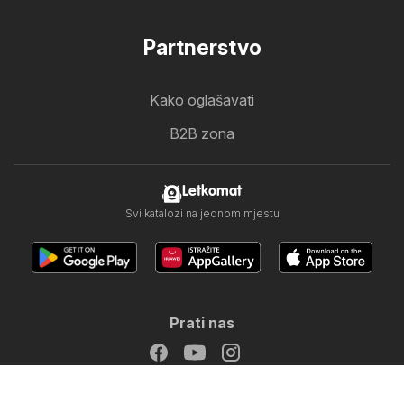
Partnerstvo
Kako oglašavati
B2B zona
Letkomat
Svi katalozi na jednom mjestu
Prati nas
Druge zemlje:
United Arab Emirates
България
Cyprus