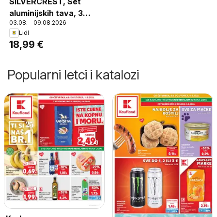
SILVERCREST, Set
aluminijskih tava, 3
03.08. - 09.08.2026
komada u setu, S
Lidl
neprianjajućom
18,99 €
podlogom, marke
Teflon®, Prikladna za
Popularni letci i katalozi
sve tipove štednjaka,
(osim indukcijskih),
Promjer: cca 20 cm/24
cm/28 cm