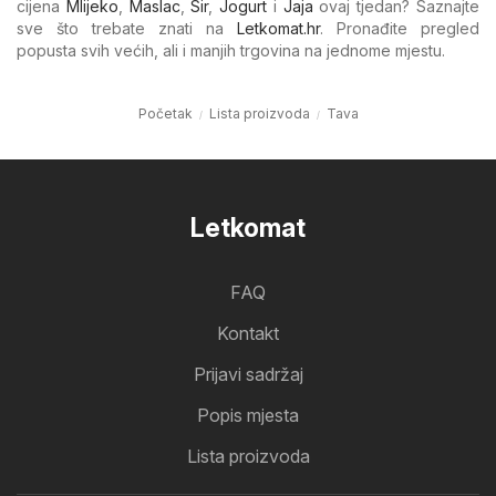
cijena
Mlijeko
,
Maslac
,
Sir
,
Jogurt
i
Jaja
ovaj tjedan? Saznajte
sve što trebate znati na
Letkomat.hr
. Pronađite pregled
popusta svih većih, ali i manjih trgovina na jednome mjestu.
Početak
Lista proizvoda
Tava
Letkomat
FAQ
Kontakt
Prijavi sadržaj
Popis mjesta
Lista proizvoda