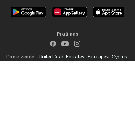
Prati nas
Druge zemlje:
United Arab Emirates
България
Cyprus
Ελλάδα
India
日本
한국
New Zealand
România
Srbija
Slovenija
Türkiye
Україна
Copyright © 2026
Letkomat.hr
.
Postavi pravila privatnosti
Uvjeti korištenja web stranice
Obrada osobnih podataka