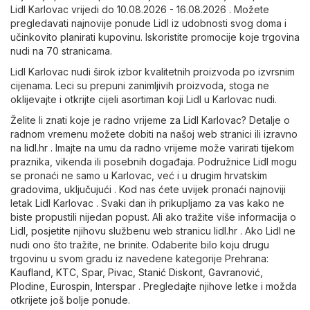
Lidl Karlovac vrijedi do 10.08.2026 - 16.08.2026 . Možete
pregledavati najnovije ponude Lidl iz udobnosti svog doma i
učinkovito planirati kupovinu. Iskoristite promocije koje trgovina
nudi na 70 stranicama.
Lidl Karlovac nudi širok izbor kvalitetnih proizvoda po izvrsnim
cijenama. Leci su prepuni zanimljivih proizvoda, stoga ne
oklijevajte i otkrijte cijeli asortiman koji Lidl u Karlovac nudi.
Želite li znati koje je radno vrijeme za Lidl Karlovac? Detalje o
radnom vremenu možete dobiti na našoj web stranici ili izravno
na
lidl.hr
. Imajte na umu da radno vrijeme može varirati tijekom
praznika, vikenda ili posebnih događaja. Podružnice Lidl mogu
se pronaći ne samo u Karlovac, već i u drugim hrvatskim
gradovima, uključujući . Kod nas ćete uvijek pronaći najnoviji
letak Lidl Karlovac . Svaki dan ih prikupljamo za vas kako ne
biste propustili nijedan popust. Ali ako tražite više informacija o
Lidl, posjetite njihovu službenu web stranicu
lidl.hr
. Ako Lidl ne
nudi ono što tražite, ne brinite. Odaberite bilo koju drugu
trgovinu u svom gradu iz navedene kategorije
Prehrana
:
Kaufland
,
KTC
,
Spar
,
Pivac
,
Stanić Diskont
,
Gavranović
,
Plodine
,
Eurospin
,
Interspar
. Pregledajte njihove letke i možda
otkrijete još bolje ponude.