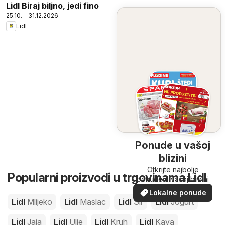
Lidl Biraj biljno, jedi fino
25.10. - 31.12.2026
Lidl
Ponude u vašoj
blizini
Otkrijte najbolje
Popularni proizvodi u trgovinama Lidl
ponude u vašoj blizini
Lokalne ponude
Lidl
Mlijeko
Lidl
Maslac
Lidl
Sir
Lidl
Jogurt
Lidl
Jaja
Lidl
Ulje
Lidl
Kruh
Lidl
Kava