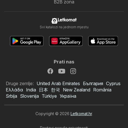
B2B zona
Letkomat
Svi katalozi na jednom mjestu
Prati nas
Druge zemlje:
United Arab Emirates
България
Cyprus
Ελλάδα
India
日本
한국
New Zealand
România
Srbija
Slovenija
Türkiye
Україна
Copyright © 2026
Letkomat.hr
.
Postavi pravila privatnosti