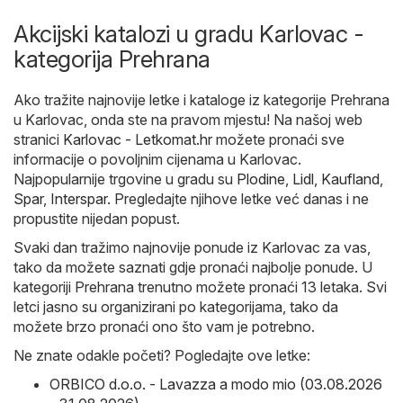
Akcijski katalozi u gradu Karlovac -
kategorija Prehrana
Ako tražite najnovije letke i kataloge iz kategorije Prehrana
u Karlovac, onda ste na pravom mjestu! Na našoj web
stranici
Karlovac - Letkomat.hr
možete pronaći sve
informacije o povoljnim cijenama u Karlovac.
Najpopularnije trgovine u gradu su
Plodine
,
Lidl
,
Kaufland
,
Spar
,
Interspar
. Pregledajte njihove letke već danas i ne
propustite nijedan popust.
Svaki dan tražimo najnovije ponude iz Karlovac za vas,
tako da možete saznati gdje pronaći najbolje ponude. U
kategoriji Prehrana trenutno možete pronaći 13 letaka. Svi
letci jasno su organizirani po kategorijama, tako da
možete brzo pronaći ono što vam je potrebno.
Ne znate odakle početi? Pogledajte ove letke:
ORBICO d.o.o. - Lavazza a modo mio (03.08.2026