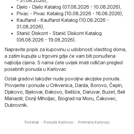
- 31.08.2026)
,
Djelo - Djelo Katalog (07.08.2026 - 10.08.2026)
,
Pivac - Pivac Katalog (10.08.2026 - 16.08.2026)
,
Kaufland - Kaufland Katalog (10.08.2026 -
31.08.2026)
,
Stanić Diskont - Stanić Diskont Katalog
(06.08.2026 - 19.08.2026)
.
Napravite popis za kupovinu u udobnosti vlastitog doma,
a zatim kupujte u trgovini gdje će vam biti ponuđena
najbolja cijena. S nama ćete uvijek imati odličan pregled
posebnih ponuda u Karlovac
Ostali gradovi također nude povoljne akcijske ponude.
Provjerite i ponude u
Crikvenica
,
Darda
,
Borovo
,
Čepin
,
Djakovo
,
Bjelovar
,
Đakovo
,
Belišće
,
Daruvar
,
Buzet
,
Beli
Manastir
,
Donji Miholjac
,
Biograd na Moru
,
Čakovec
,
Dubrovnik
.
Početak
Ponude Karlovac
Prehrana Karlovac