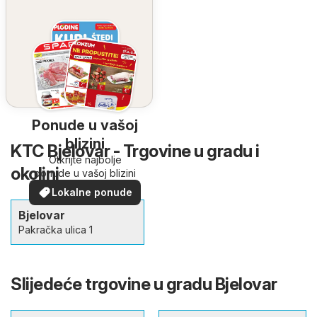
Ponude u vašoj
blizini
KTC Bjelovar - Trgovine u gradu i
Otkrijte najbolje
okolini
ponude u vašoj blizini
Lokalne ponude
Bjelovar
Pakračka ulica 1
Slijedeće trgovine u gradu Bjelovar