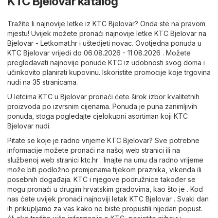
KTC Bjelovar katalog
Tražite li najnovije letke iz KTC Bjelovar? Onda ste na pravom
mjestu! Uvijek možete pronaći najnovije letke KTC Bjelovar na
Bjelovar - Letkomat.hr
i uštedjeti novac. Ovotjedna ponuda u
KTC Bjelovar vrijedi do 06.08.2026 - 11.08.2026 . Možete
pregledavati najnovije ponude KTC iz udobnosti svog doma i
učinkovito planirati kupovinu. Iskoristite promocije koje trgovina
nudi na 35 stranicama.
U letcima KTC u Bjelovar pronaći ćete širok izbor kvalitetnih
proizvoda po izvrsnim cijenama. Ponuda je puna zanimljivih
ponuda, stoga pogledajte cjelokupni asortiman koji KTC
Bjelovar nudi.
Pitate se koje je radno vrijeme KTC Bjelovar? Sve potrebne
informacije možete pronaći na našoj web stranici ili na
službenoj web stranici
ktc.hr
. Imajte na umu da radno vrijeme
može biti podložno promjenama tijekom praznika, vikenda ili
posebnih događaja. KTC i njegove podružnice također se
mogu pronaći u drugim hrvatskim gradovima, kao što je . Kod
nas ćete uvijek pronaći najnoviji letak KTC Bjelovar . Svaki dan
ih prikupljamo za vas kako ne biste propustili nijedan popust.