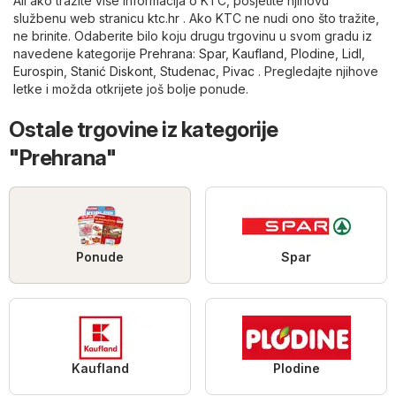
Ali ako tražite više informacija o KTC, posjetite njihovu
službenu web stranicu
ktc.hr
. Ako KTC ne nudi ono što tražite,
ne brinite. Odaberite bilo koju drugu trgovinu u svom gradu iz
navedene kategorije
Prehrana
:
Spar
,
Kaufland
,
Plodine
,
Lidl
,
Eurospin
,
Stanić Diskont
,
Studenac
,
Pivac
. Pregledajte njihove
letke i možda otkrijete još bolje ponude.
Ostale trgovine iz kategorije
"Prehrana"
Ponude
Spar
Kaufland
Plodine