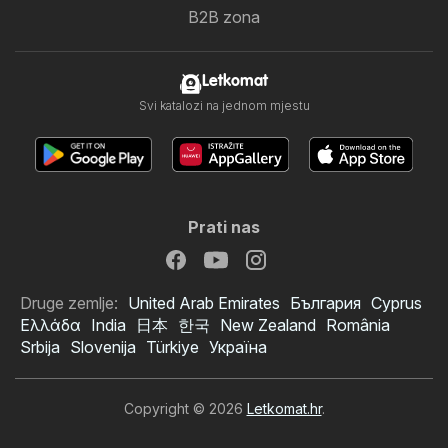
B2B zona
Letkomat
Svi katalozi na jednom mjestu
Prati nas
Druge zemlje:
United Arab Emirates
България
Cyprus
Ελλάδα
India
日本
한국
New Zealand
România
Srbija
Slovenija
Türkiye
Україна
Copyright © 2026
Letkomat.hr
.