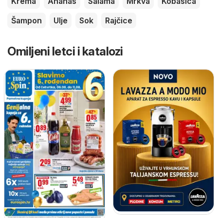
Krema
Ananas
Salama
Mrkva
Kobasica
Šampon
Ulje
Sok
Rajčice
Omiljeni letci i katalozi