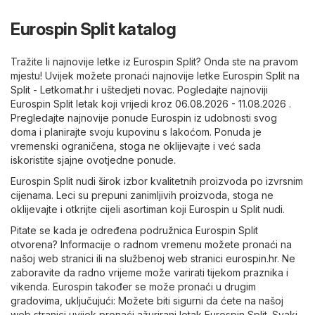
Eurospin Split katalog
Tražite li najnovije letke iz Eurospin Split? Onda ste na pravom
mjestu! Uvijek možete pronaći najnovije letke Eurospin Split na
Split - Letkomat.hr
i uštedjeti novac. Pogledajte najnoviji
Eurospin Split letak koji vrijedi kroz 06.08.2026 - 11.08.2026 .
Pregledajte najnovije ponude Eurospin iz udobnosti svog
doma i planirajte svoju kupovinu s lakoćom. Ponuda je
vremenski ograničena, stoga ne oklijevajte i već sada
iskoristite sjajne ovotjedne ponude.
Eurospin Split nudi širok izbor kvalitetnih proizvoda po izvrsnim
cijenama. Leci su prepuni zanimljivih proizvoda, stoga ne
oklijevajte i otkrijte cijeli asortiman koji Eurospin u Split nudi.
Pitate se kada je određena podružnica Eurospin Split
otvorena? Informacije o radnom vremenu možete pronaći na
našoj web stranici ili na službenoj web stranici
eurospin.hr
. Ne
zaboravite da radno vrijeme može varirati tijekom praznika i
vikenda. Eurospin također se može pronaći u drugim
gradovima, uključujući: Možete biti sigurni da ćete na našoj
web stranici uvijek pronaći ažurirani letak Eurospin Split. Svaki