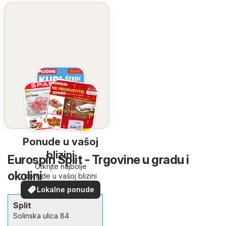
Ponude u vašoj
blizini
Eurospin Split - Trgovine u gradu i
Otkrijte najbolje
okolini
ponude u vašoj blizini
Lokalne ponude
Split
Solinska ulica 84