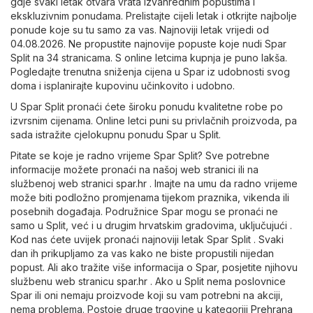
gdje svaki letak otvara vrata izvanrednim popustima i
ekskluzivnim ponudama. Prelistajte cijeli letak i otkrijte najbolje
ponude koje su tu samo za vas. Najnoviji letak vrijedi od
04.08.2026. Ne propustite najnovije popuste koje nudi Spar
Split na 34 stranicama. S online letcima kupnja je puno lakša.
Pogledajte trenutna sniženja cijena u Spar iz udobnosti svog
doma i isplanirajte kupovinu učinkovito i udobno.
U Spar Split pronaći ćete široku ponudu kvalitetne robe po
izvrsnim cijenama. Online letci puni su privlačnih proizvoda, pa
sada istražite cjelokupnu ponudu Spar u Split.
Pitate se koje je radno vrijeme Spar Split? Sve potrebne
informacije možete pronaći na našoj web stranici ili na
službenoj web stranici
spar.hr
. Imajte na umu da radno vrijeme
može biti podložno promjenama tijekom praznika, vikenda ili
posebnih događaja. Podružnice Spar mogu se pronaći ne
samo u Split, već i u drugim hrvatskim gradovima, uključujući .
Kod nas ćete uvijek pronaći najnoviji letak Spar Split . Svaki
dan ih prikupljamo za vas kako ne biste propustili nijedan
popust. Ali ako tražite više informacija o Spar, posjetite njihovu
službenu web stranicu
spar.hr
. Ako u Split nema poslovnice
Spar ili oni nemaju proizvode koji su vam potrebni na akciji,
nema problema. Postoje druge trgovine u kategoriji
Prehrana