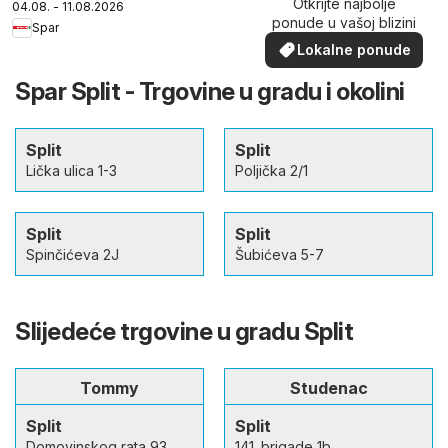
Otkrijte najbolje
04.08. - 11.08.2026
ponude u vašoj blizini
Spar
Lokalne ponude
Spar Split - Trgovine u gradu i okolini
Split
Split
Lička ulica 1-3
Poljička 2/1
Split
Split
Spinčićeva 2J
Šubićeva 5-7
Slijedeće trgovine u gradu Split
Tommy
Studenac
Split
Split
Domovinskog rata 93
141. brigade 1b