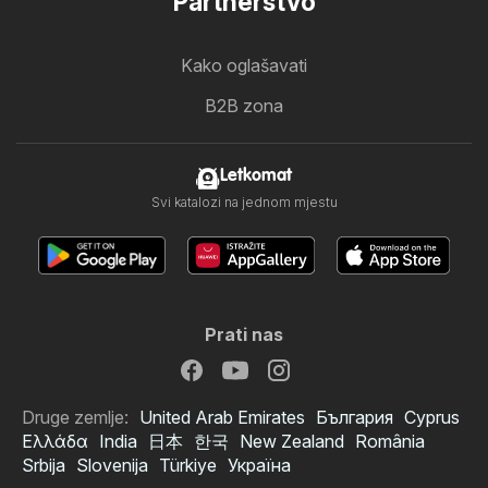
Partnerstvo
Kako oglašavati
B2B zona
Letkomat
Svi katalozi na jednom mjestu
Prati nas
Druge zemlje:
United Arab Emirates
България
Cyprus
Ελλάδα
India
日本
한국
New Zealand
România
Srbija
Slovenija
Türkiye
Україна