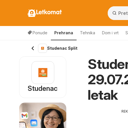
Letkomat
Ponude
Prehrana
Tehnika
Dom i vrt
S
Studenac Split
Studen
29.07.
Studenac
letak
RE