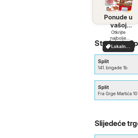
Ponude u
vašoj
blizini
Otkrijte
najbolje
Studenac Spli
ponude u
Lokalne
vašoj blizini
ponude
Split
141. brigade 1b
Split
Fra Grge Martića 10
Slijedeće trg