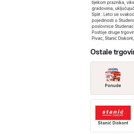
tijekom praznika, vi
gradovima, uključujuć
Split . Letci se svak
pojedinosti o Studena
poslovnice Studenac i
Postoje druge trgovin
Pivac
,
Stanić Diskont
Ostale trgovi
Ponude
Stanić Diskont