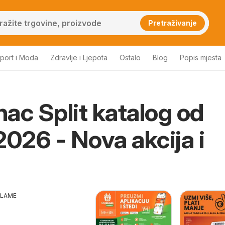
Pretraživanje
port i Moda
Zdravlje i Ljepota
Ostalo
Blog
Popis mjesta
ac Split katalog od
2026 - Nova akcija i
KLAME