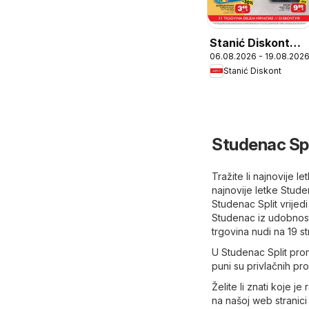
Stanić Diskont
06.08.2026 - 19.08.202
Katalog
Stanić Diskont
Studenac Spl
Tražite li najnovije 
najnovije letke Stude
Studenac Split vrijed
Studenac iz udobnosti
trgovina nudi na 19 s
U Studenac Split pron
puni su privlačnih pr
Želite li znati koje 
na našoj web stranici 