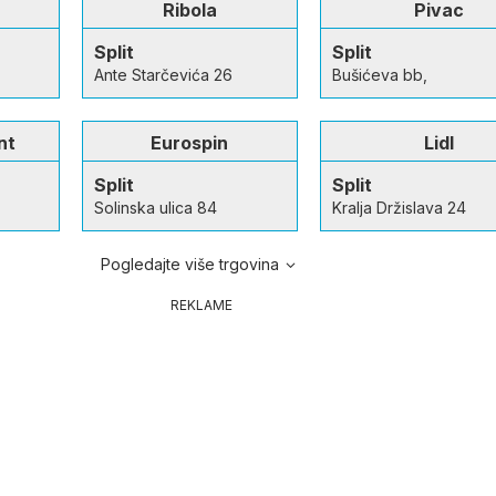
Ribola
Pivac
Split
Split
Ante Starčevića 26
Bušićeva bb,
nt
Eurospin
Lidl
Split
Split
Solinska ulica 84
Kralja Držislava 24
Pogledajte više trgovina
REKLAME