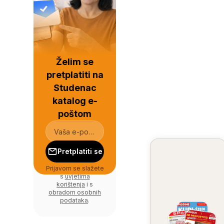
Želim se
pretplatiti na
Studenac
katalog e-
poštom
Pretplatiti se
Prijavom se slažete
s
uvjetima
korištenja
i s
obradom osobnih
podataka
.