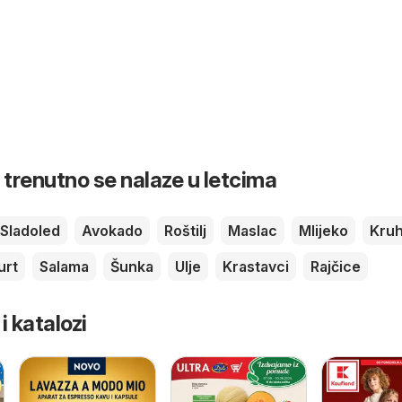
 trenutno se nalaze u letcima
Sladoled
Avokado
Roštilj
Maslac
Mlijeko
Kru
urt
Salama
Šunka
Ulje
Krastavci
Rajčice
 i katalozi