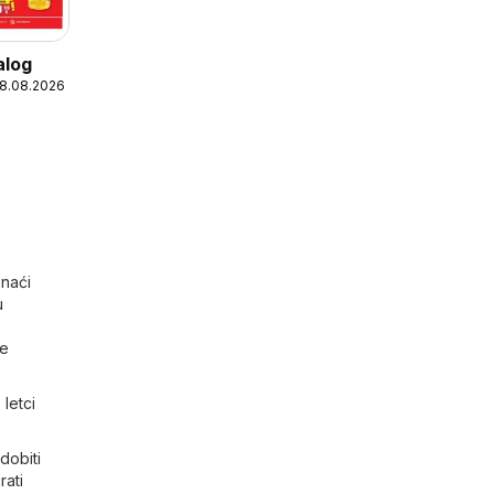
alog
18.08.2026
onaći
u
je
letci
dobiti
rati