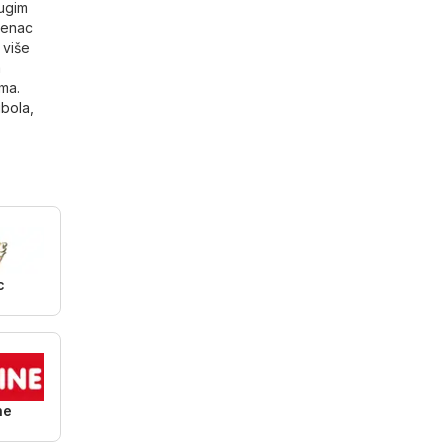
rugim
udenac
 više
a
ma.
ibola
,
c
ne