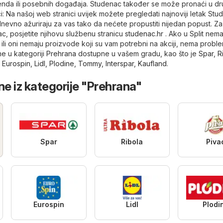
kenda ili posebnih događaja. Studenac također se može pronaći u d
i: Na našoj web stranici uvijek možete pregledati najnoviji letak St
odnevno ažuriraju za vas tako da nećete propustiti nijedan popust. Za
c, posjetite njihovu službenu stranicu
studenac.hr
. Ako u Split nem
li oni nemaju proizvode koji su vam potrebni na akciji, nema proble
e u kategoriji
Prehrana
dostupne u vašem gradu, kao što je
Spar
,
R
,
Eurospin
,
Lidl
,
Plodine
,
Tommy
,
Interspar
,
Kaufland
.
ne iz kategorije "Prehrana"
Spar
Ribola
Piva
Eurospin
Lidl
Plodi