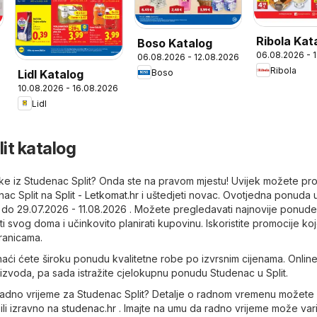
Ribola Kat
Boso Katalog
06.08.2026 - 
06.08.2026 - 12.08.2026
6
Ribola
Boso
Lidl Katalog
10.08.2026 - 16.08.2026
Lidl
it katalog
letke iz Studenac Split? Onda ste na pravom mjestu! Uvijek možete pr
nac Split na
Split - Letkomat.hr
i uštedjeti novac. Ovotjedna ponuda 
i do 29.07.2026 - 11.08.2026 . Možete pregledavati najnovije ponude
 svog doma i učinkovito planirati kupovinu. Iskoristite promocije ko
tranicama.
aći ćete široku ponudu kvalitetne robe po izvrsnim cijenama. Online 
oizvoda, pa sada istražite cjelokupnu ponudu Studenac u Split.
je radno vrijeme za Studenac Split? Detalje o radnom vremenu možete 
ili izravno na
studenac.hr
. Imajte na umu da radno vrijeme može vari