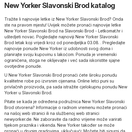
New Yorker Slavonski Brod katalog
Tražite li najnovije letke iz New Yorker Slavonski Brod? Onda
ste na pravom mjestu! Uvijek možete pronaći najnovije letke
New Yorker Slavonski Brod na
Slavonski Brod - Letkomat.hr
i
uštedjeti novac. Pogledajte najnoviji New Yorker Slavonski
Brod letak koji vrijedi kroz od ponedjeljka 03.08. . Pregledajte
najnovije ponude New Yorker iz udobnosti svog doma i
planirajte svoju kupovinu s lakoćom. Ponuda je vremenski
ograničena, stoga ne oklijevajte i već sada iskoristite sjajne
ovotjedne ponude.
U New Yorker Slavonski Brod pronaći ćete široku ponudu
kvalitetne robe po izvrsnim cijenama. Online letci puni su
privlačnih proizvoda, pa sada istražite cjelokupnu ponudu New
Yorker u Slavonski Brod.
Pitate se kada je određena podružnica New Yorker Slavonski
Brod otvorena? Informacije o radnom vremenu možete pronaći
na našoj web stranici ili na službenoj web stranici
newyorker.de
. Ne zaboravite da radno vrijeme može varirati
tijekom praznika i vikenda. New Yorker također se može
pronaći u drugim gradovima, uključujući: Možete biti sigurni da