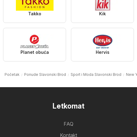
Takko
Kik
Planet obuća
Hervis
Početak
Ponude Slavonski Brod
Sport i Moda Slavonski Brod
New Y
Letkomat
FAQ
Kontakt