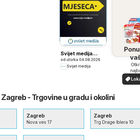
Ponu
Svijet medija
vaš
od utorka 04.08.2026
Katalog
bliz
Otkr
Svijet medija
najb
ponu
Lok
vašoj b
pon
 Zagreb - Trgovine u gradu i okolini
Zagreb
Zagreb
Nova ves 17
Trg Drage Iblera 10