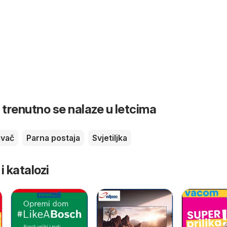
 trenutno se nalaze u letcima
avač
Parna postaja
Svjetiljka
 i katalozi