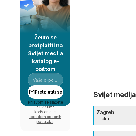
Želim se
pretplatiti na
Svijet medija
katalog e-
poštom
Pretplatiti se
Svijet medija
Prijavom se slažete
s
uvjetima
Zagreb
korištenja
i s
obradom osobnih
I. Luka
podataka
.