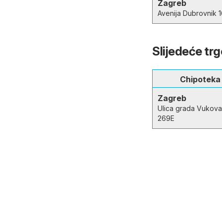
Zagreb
Avenija Dubrovnik 
Slijedeće tr
Chipoteka
Zagreb
Ulica grada Vukova
269E