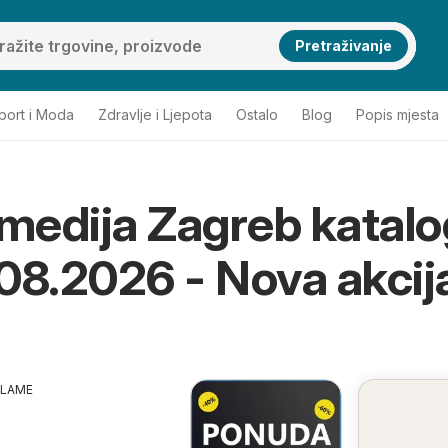
Pretraživanje
port i Moda
Zdravlje i Ljepota
Ostalo
Blog
Popis mjesta
 medija Zagreb katalo
08.2026 - Nova akcija
KLAME