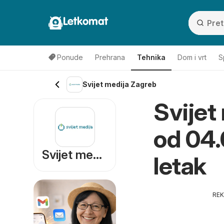
Letkomat
Ponude
Prehrana
Tehnika
Dom i vrt
S
Svijet medija Zagreb
Svijet
od 04.
Svijet medija
letak
RE