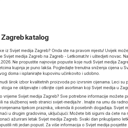
a Zagreb katalog
letke iz Svijet medija Zagreb? Onda ste na pravom mjestu! Uvijek mož
ke Svijet medija Zagreb na
Zagreb - Letkomat.hr
i uštedjeti novac. Na
8.2026. Ne propustite najnovije popuste koje nudi Svijet medija Zagr
letcima kupnja je puno lakša. Pogledajte trenutna sniženja cijena u Sv
vog doma i isplanirajte kupovinu učinkovito i udobno.
nudi širok izbor kvalitetnih proizvoda po izvrsnim cijenama. Leci su 
 stoga ne oklijevajte i otkrijte cijeli asortiman koji Svijet medija u Za
dno vrijeme Svijet medija Zagreb? Sve potrebne informacije možete p
ili na službenoj web stranici
svijet-medija.hr
. Imajte na umu da radno
romjenama tijekom praznika, vikenda ili posebnih događaja. Svijet m
ći u drugim gradovima, uključujući: Možete biti sigurni da ćete na 
ronaći ažurirani letak Svijet medija Zagreb. Svaki dan prikupljamo let
ustili niti jedan popust. Za više informacija o Svijet medija posjetite