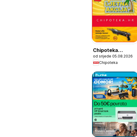
Chipoteka
od srijede 05.08.2026
Katalog
Chipoteka