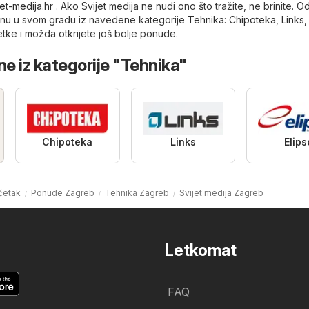
jet-medija.hr
. Ako Svijet medija ne nudi ono što tražite, ne brinite. O
vinu u svom gradu iz navedene kategorije
Tehnika
:
Chipoteka
,
Links
etke i možda otkrijete još bolje ponude.
ne iz kategorije "Tehnika"
Chipoteka
Links
Elips
četak
Ponude Zagreb
Tehnika Zagreb
Svijet medija Zagreb
Letkomat
FAQ