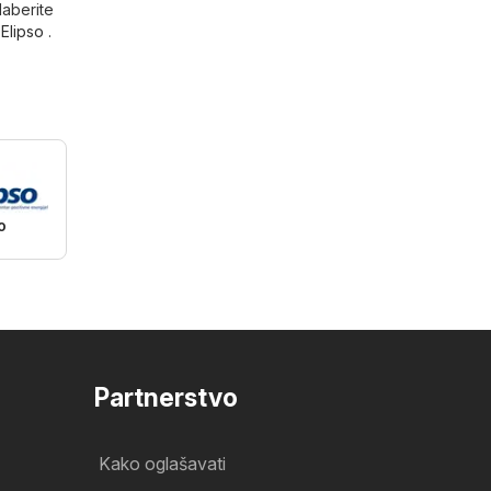
daberite
,
Elipso
.
o
Partnerstvo
Kako oglašavati