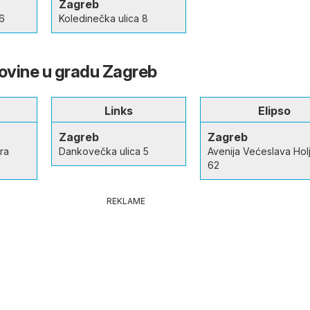
Zagreb
16
Koledinečka ulica 8
govine u gradu Zagreb
Links
Elipso
Zagreb
Zagreb
ra
Dankovečka ulica 5
Avenija Većeslava Hol
62
REKLAME