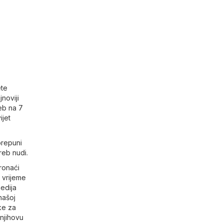
ete
jnoviji
eb na 7
ijet
prepuni
greb nudi.
ronaći
 vrijeme
edija
našoj
ke za
 njihovu