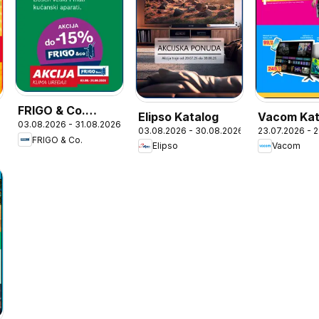
FRIGO & Co.
Elipso Katalog
Vacom Kat
03.08.2026 - 31.08.2026
Katalog
03.08.2026 - 30.08.2026
23.07.2026 - 
FRIGO & Co.
Elipso
Vacom