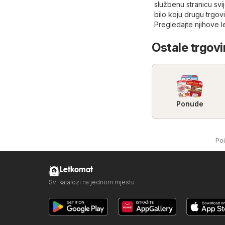
službenu stranicu
svi
bilo koju drugu trgo
Pregledajte njihove l
Ostale trgovi
Ponude
Po
Letkomat
Svi katalozi na jednom mjestu