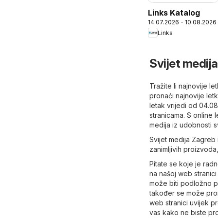
Links Katalog
14.07.2026 - 10.08.2026
Links
Svijet medij
Tražite li najnovije 
pronaći najnovije let
letak vrijedi od 04.0
stranicama. S online 
medija iz udobnosti s
Svijet medija Zagreb 
zanimljivih proizvoda,
Pitate se koje je ra
na našoj web stranici 
može biti podložno p
također se može prona
web stranici uvijek p
vas kako ne biste prop