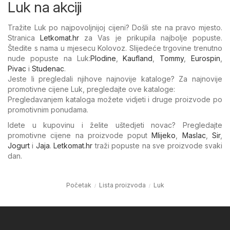
Luk na akciji
Tražite Luk po najpovoljnijoj cijeni? Došli ste na pravo mjesto.
Stranica
Letkomat.hr
za Vas je prikupila najbolje popuste.
Štedite s nama u mjesecu Kolovoz. Slijedeće trgovine trenutno
nude popuste na Luk:
Plodine
,
Kaufland
,
Tommy
,
Eurospin
,
Pivac
i
Studenac
.
Jeste li pregledali njihove najnovije kataloge? Za najnovije
promotivne cijene Luk, pregledajte ove kataloge:
Pregledavanjem kataloga možete vidjeti i druge proizvode po
promotivnim ponudama.
Idete u kupovinu i želite uštedjeti novac? Pregledajte
promotivne cijene na proizvode poput
Mlijeko
,
Maslac
,
Sir
,
Jogurt
i
Jaja
.
Letkomat.hr
traži popuste na sve proizvode svaki
dan.
Početak
Lista proizvoda
Luk