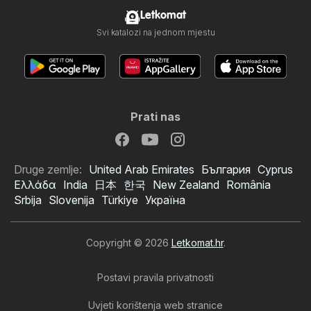
Letkomat
Svi katalozi na jednom mjestu
Prati nas
Druge zemlje:
United Arab Emirates
България
Cyprus
Ελλάδα
India
日本
한국
New Zealand
România
Srbija
Slovenija
Türkiye
Україна
Copyright © 2026
Letkomat.hr
.
Postavi pravila privatnosti
Uvjeti korištenja web stranice