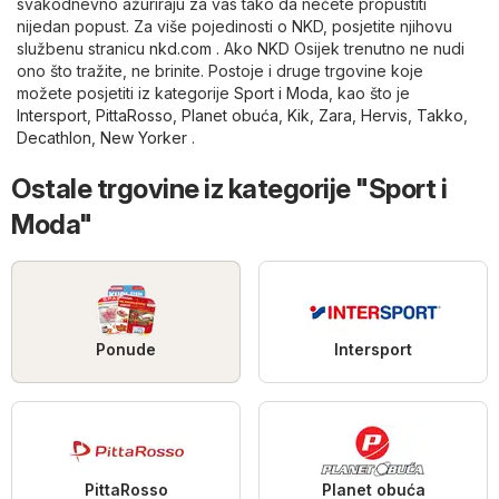
svakodnevno ažuriraju za vas tako da nećete propustiti
nijedan popust. Za više pojedinosti o NKD, posjetite njihovu
službenu stranicu
nkd.com
. Ako NKD Osijek trenutno ne nudi
ono što tražite, ne brinite. Postoje i druge trgovine koje
možete posjetiti iz kategorije
Sport i Moda
, kao što je
Intersport
,
PittaRosso
,
Planet obuća
,
Kik
,
Zara
,
Hervis
,
Takko
,
Decathlon
,
New Yorker
.
Ostale trgovine iz kategorije "Sport i
Moda"
Ponude
Intersport
PittaRosso
Planet obuća