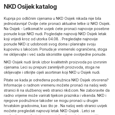
NKD Osijek katalog
Kupnja po odličnim cijenama u NKD Osijek nikada nije bila
jednostavnija! Ovdje ćete pronaći aktualne letke iz NKD Osijek.
Na
Osijek - Letkomat.hr
uvijek ćete pronaći najnovije posebne
ponude koje NKD nudi. Pogledajte najnoviji NKD Osijek letak
koji vrijedi kroz od utorka 04.08. . Pregledajte najnovije
ponude NKD iz udobnosti svog doma i planirajte svoju
kupovinu s lakoćom. Ponuda je vremenski ograničena, stoga
ne oklijevajte i već sada iskoristite sjajne ovotjedne ponude.
NKD Osijek nudi širok izbor kvalitetnih proizvoda po izvrsnim
cijenama. Leci su prepuni zanimljivih proizvoda, stoga ne
oklijevajte i otkrijte cijeli asortiman koji NKD u Osijek nudi.
Pitate se kada je određena podružnica NKD Osijek otvorena?
Informacije o radnom vremenu možete pronaći na našoj web
stranici ili na službenoj web stranici
nkd.com
. Ne zaboravite da
radno vrijeme može varirati tijekom praznika i vikenda. NKD i
njegove podružnice također se mogu pronaći u drugim
hrvatskim gradovima, kao što je . Na našoj web stranici uvijek
možete pregledati najnoviji letak NKD Osijek . Letci se