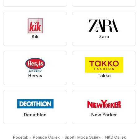
Kik
Zara
Hervis
Takko
Decathlon
New Yorker
Početak
Ponude Osijek
Sport i Moda Osijek
NKD Osijek