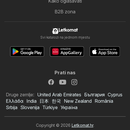
Kako oglašavati
B2B zona
Letkomat
Svi katalozi na jednom mjestu
Prati nas
Druge zemlje:
United Arab Emirates
България
Cyprus
Ελλάδα
India
日本
한국
New Zealand
România
Srbija
Slovenija
Türkiye
Україна
Copyright © 2026
Letkomat.hr
.