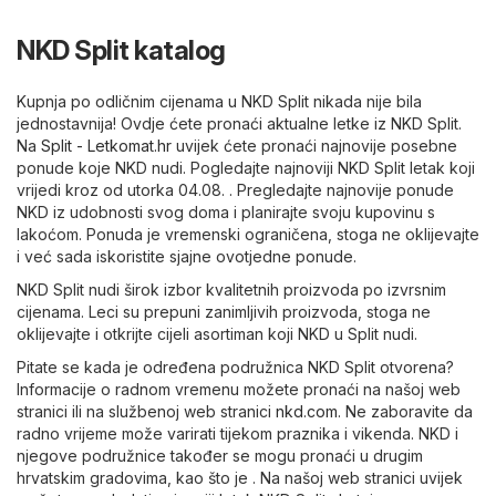
NKD Split katalog
Kupnja po odličnim cijenama u NKD Split nikada nije bila
jednostavnija! Ovdje ćete pronaći aktualne letke iz NKD Split.
Na
Split - Letkomat.hr
uvijek ćete pronaći najnovije posebne
ponude koje NKD nudi. Pogledajte najnoviji NKD Split letak koji
vrijedi kroz od utorka 04.08. . Pregledajte najnovije ponude
NKD iz udobnosti svog doma i planirajte svoju kupovinu s
lakoćom. Ponuda je vremenski ograničena, stoga ne oklijevajte
i već sada iskoristite sjajne ovotjedne ponude.
NKD Split nudi širok izbor kvalitetnih proizvoda po izvrsnim
cijenama. Leci su prepuni zanimljivih proizvoda, stoga ne
oklijevajte i otkrijte cijeli asortiman koji NKD u Split nudi.
Pitate se kada je određena podružnica NKD Split otvorena?
Informacije o radnom vremenu možete pronaći na našoj web
stranici ili na službenoj web stranici
nkd.com
. Ne zaboravite da
radno vrijeme može varirati tijekom praznika i vikenda. NKD i
njegove podružnice također se mogu pronaći u drugim
hrvatskim gradovima, kao što je . Na našoj web stranici uvijek