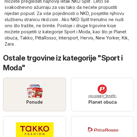
možete pregledati najnoviji letak NKD Split . Letci se
svakodnevno ažuriraju za vas tako da nećete propustiti
nijedan popust. Za više pojedinosti o NKD, posjetite njihovu
službenu stranicu
nkd.com
. Ako NKD Split trenutno ne nudi
ono što tražite, ne brinite. Postoje i druge trgovine koje
možete posjetiti iz kategorije
Sport i Moda
, kao što je
Planet
obuća
,
Takko
,
PittaRosso
,
Intersport
,
Hervis
,
New Yorker
,
Kik
,
Zara
.
Ostale trgovine iz kategorije "Sport i
Moda"
Ponude
Planet obuća