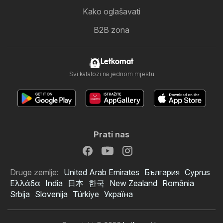
Kako oglašavati
B2B zona
Letkomat
Svi katalozi na jednom mjestu
Prati nas
Druge zemlje:
United Arab Emirates
България
Cyprus
Ελλάδα
India
日本
한국
New Zealand
România
Srbija
Slovenija
Türkiye
Україна