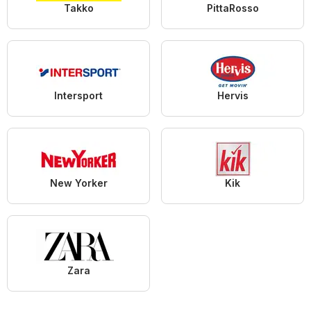
Takko
PittaRosso
Intersport
Hervis
New Yorker
Kik
Zara