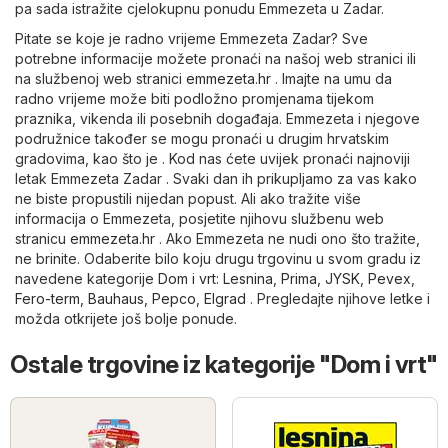
pa sada istražite cjelokupnu ponudu Emmezeta u Zadar.
Pitate se koje je radno vrijeme Emmezeta Zadar? Sve
potrebne informacije možete pronaći na našoj web stranici ili
na službenoj web stranici
emmezeta.hr
. Imajte na umu da
radno vrijeme može biti podložno promjenama tijekom
praznika, vikenda ili posebnih događaja. Emmezeta i njegove
podružnice također se mogu pronaći u drugim hrvatskim
gradovima, kao što je . Kod nas ćete uvijek pronaći najnoviji
letak Emmezeta Zadar . Svaki dan ih prikupljamo za vas kako
ne biste propustili nijedan popust. Ali ako tražite više
informacija o Emmezeta, posjetite njihovu službenu web
stranicu
emmezeta.hr
. Ako Emmezeta ne nudi ono što tražite,
ne brinite. Odaberite bilo koju drugu trgovinu u svom gradu iz
navedene kategorije
Dom i vrt
:
Lesnina
,
Prima
,
JYSK
,
Pevex
,
Fero-term
,
Bauhaus
,
Pepco
,
Elgrad
. Pregledajte njihove letke i
možda otkrijete još bolje ponude.
Ostale trgovine iz kategorije "Dom i vrt"