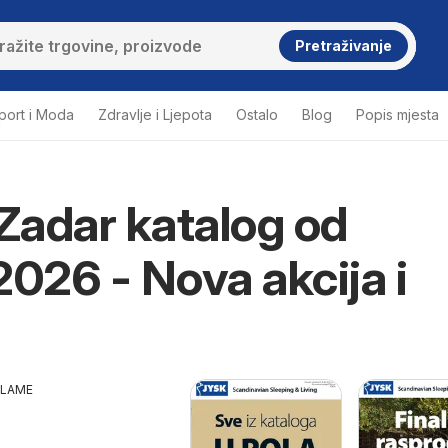
Pretraživanje
port i Moda
Zdravlje i Ljepota
Ostalo
Blog
Popis mjesta
adar katalog od
2026 - Nova akcija i
KLAME