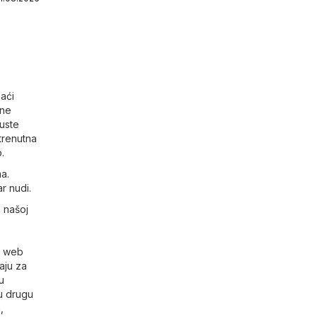
aći
bne
puste
trenutna
.
a.
r nudi.
 našoj
j web
aju za
u
ju drugu
a
,