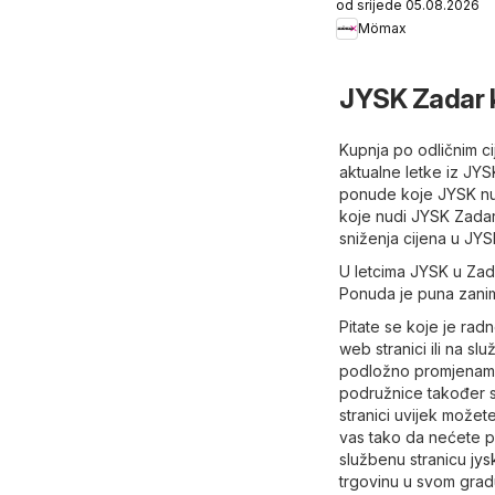
od srijede 05.08.2026
Mömax
JYSK Zadar 
Kupnja po odličnim ci
aktualne letke iz JY
ponude koje JYSK nudi
koje nudi JYSK Zadar 
sniženja cijena u JYS
U letcima JYSK u Zada
Ponuda je puna zanim
Pitate se koje je ra
web stranici ili na sl
podložno promjenama 
podružnice također s
stranici uvijek možet
vas tako da nećete pr
službenu stranicu
jys
trgovinu u svom grad