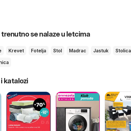
 trenutno se nalaze u letcima
e
Krevet
Fotelja
Stol
Madrac
Jastuk
Stolica
nica
 i katalozi