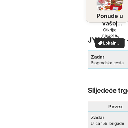
Ponude u
vašoj
blizini
Otkrijte
najbolje
JYSK Zadar - 
ponude u
Lokalne
vašoj blizini
ponude
Zadar
Biogradska cesta
Slijedeće tr
Pevex
Zadar
Ulica 159. brigade