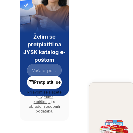
Želim se
pretplatiti na
JYSK katalog e-
poštom
Pretplatiti se
Prijavom se slažete
s
uvjetima
korištenja
i s
obradom osobnih
podataka
.