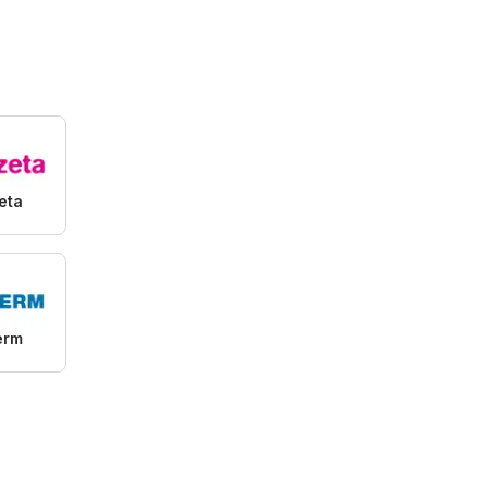
eta
erm