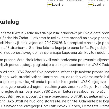
school!
Lesnina
Lesnina
katalog
jenama u JYSK Zadar nikada nije bila jednostavnija! Ovdje ćete pron
SK Zadar. Na
Zadar - Letkomat.hr
uvijek ćete pronaći najnovije pose
. Najnoviji letak vrijedi od 29.07.2026. Ne propustite najnovije po
na 13 stranicama. S online letcima kupnja je puno lakša. Pogledajte 
K iz udobnosti svog doma i isplanirajte kupovinu učinkovito i udobno
r pronaći ćete širok izbor kvalitetnih proizvoda po izvrsnim cijenam
ljivih ponuda, stoga pogledajte cjelokupni asortiman koji JYSK Zada
dno vrijeme JYSK Zadar? Sve potrebne informacije možete pronaći na
užbenoj web stranici
jysk.hr
. Imajte na umu da radno vrijeme može biti
tijekom praznika, vikenda ili posebnih događaja. JYSK i njegove
e mogu pronaći u drugim hrvatskim gradovima, kao što je . Na našo
e pregledati najnoviji letak JYSK Zadar . Letci se svakodnevno ažurir
opustiti nijedan popust. Za više pojedinosti o JYSK, posjetite njihov
k.hr
. Ako JYSK ne nudi ono što tražite, ne brinite. Odaberite bilo ko
u iz navedene kategorije
Dom i vrt
:
Pevex
,
Pepco
,
Emmezeta
,
Prim