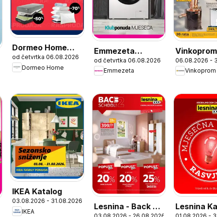
Dormeo Home
Emmezeta
Vinkopro
od četvrtka 06.08.2026
Katalog
od četvrtka 06.08.2026
06.08.2026 - 
Katalog
Katalog
Dormeo Home
Emmezeta
Vinkoprom
IKEA Katalog
03.08.2026 - 31.08.2026
Lesnina - Back 2
Lesnina Ka
IKEA
03.08.2026 - 26.08.2026
01.08.2026 - 