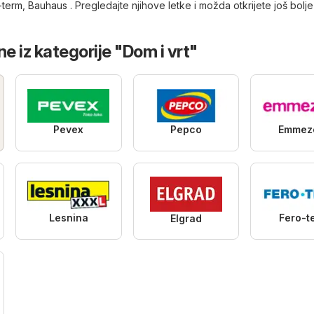
-term
,
Bauhaus
. Pregledajte njihove letke i možda otkrijete još bolje
e iz kategorije "Dom i vrt"
Pevex
Pepco
Emmez
Lesnina
Fero-t
Elgrad