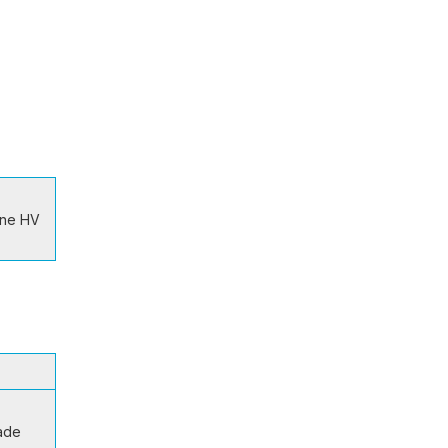
jne HV
gade