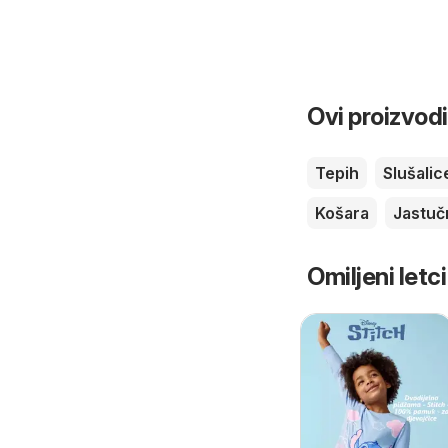
Ovi proizvodi
Tepih
Slušalic
Košara
Jastuč
Omiljeni letci