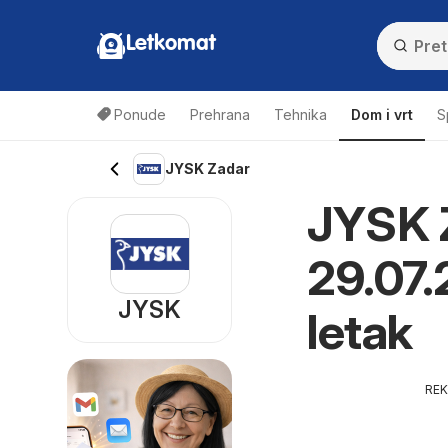
Letkomat
Ponude
Prehrana
Tehnika
Dom i vrt
S
JYSK Zadar
JYSK Z
29.07.
JYSK
letak
RE