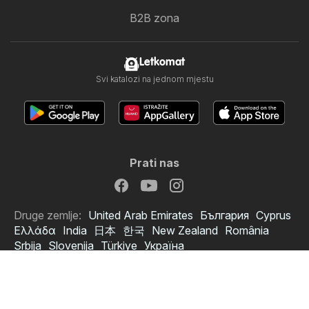
B2B zona
Letkomat
Svi katalozi na jednom mjestu
Prati nas
Druge zemlje:
United Arab Emirates
България
Cyprus
Ελλάδα
India
日本
한국
New Zealand
România
Srbija
Slovenija
Türkiye
Україна
Copyright © 2026
Letkomat.hr
.