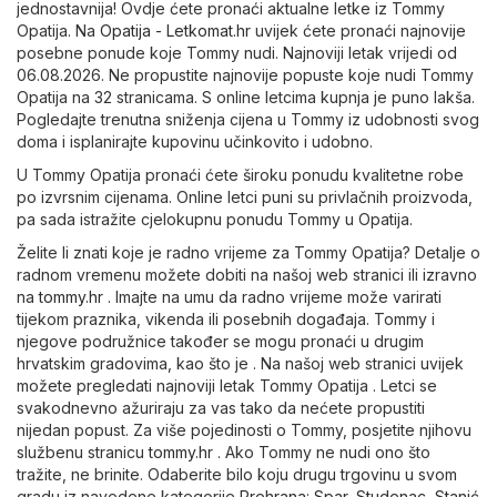
jednostavnija! Ovdje ćete pronaći aktualne letke iz Tommy
Opatija. Na
Opatija - Letkomat.hr
uvijek ćete pronaći najnovije
posebne ponude koje Tommy nudi. Najnoviji letak vrijedi od
06.08.2026. Ne propustite najnovije popuste koje nudi Tommy
Opatija na 32 stranicama. S online letcima kupnja je puno lakša.
Pogledajte trenutna sniženja cijena u Tommy iz udobnosti svog
doma i isplanirajte kupovinu učinkovito i udobno.
U Tommy Opatija pronaći ćete široku ponudu kvalitetne robe
po izvrsnim cijenama. Online letci puni su privlačnih proizvoda,
pa sada istražite cjelokupnu ponudu Tommy u Opatija.
Želite li znati koje je radno vrijeme za Tommy Opatija? Detalje o
radnom vremenu možete dobiti na našoj web stranici ili izravno
na
tommy.hr
. Imajte na umu da radno vrijeme može varirati
tijekom praznika, vikenda ili posebnih događaja. Tommy i
njegove podružnice također se mogu pronaći u drugim
hrvatskim gradovima, kao što je . Na našoj web stranici uvijek
možete pregledati najnoviji letak Tommy Opatija . Letci se
svakodnevno ažuriraju za vas tako da nećete propustiti
nijedan popust. Za više pojedinosti o Tommy, posjetite njihovu
službenu stranicu
tommy.hr
. Ako Tommy ne nudi ono što
tražite, ne brinite. Odaberite bilo koju drugu trgovinu u svom
gradu iz navedene kategorije
Prehrana
:
Spar
,
Studenac
,
Stanić