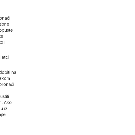
ronaći
sebne
popuste
te
o i
letci
dobiti na
ijekom
pronaći
i
stiti
r
. Ako
u iz
jte