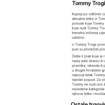
Tommy Trogi
Kupnja po odličnim ci
aktualne letke iz To
ponude koje Tommy nu
koje nudi Tommy Trogi
trenutna sniženja cij
udobno.
U Tommy Trogir prona
puni su privlačnih p
Želite li znati koje 
našoj web stranici ili
praznika, vikenda il
u drugim hrvatskim gr
najnoviji letak Tommy
nijedan popust. Za vi
Tommy ne nudi ono što
navedene kategorij
njihove letke i možda
Ostale trgovi