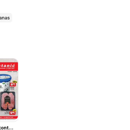
anas
kont