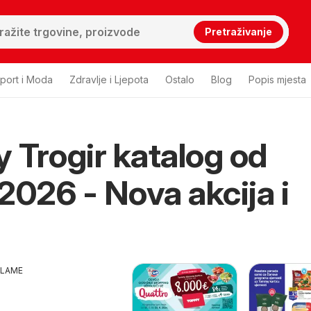
Pretraživanje
port i Moda
Zdravlje i Ljepota
Ostalo
Blog
Popis mjesta
Trogir katalog od
2026 - Nova akcija i
KLAME