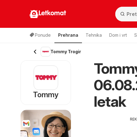
Letkomat
Ponude
Prehrana
Tehnika
Dom i vrt
S
Tommy Trogir
Tommy 
06.08.
Tommy
letak
RE