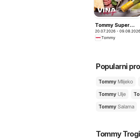
Tommy Super
20.07.2026 - 09.08.202
ponuda vina i
Tommy
delicija
Popularni pr
Tommy
Mlijeko
Tommy
Ulje
T
Tommy
Salama
Tommy Trogir 