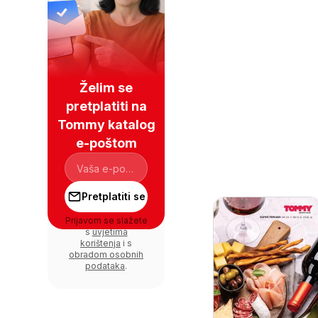
Želim se
pretplatiti na
Tommy katalog
e-poštom
Pretplatiti se
Prijavom se slažete
s
uvjetima
korištenja
i s
obradom osobnih
podataka
.