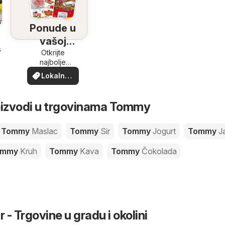
Ponude u
vašoj
6
blizini
Otkrijte
najbolje
ponude u
Lokalne
vašoj blizini
ponude
oizvodi u trgovinama Tommy
Tommy
Maslac
Tommy
Sir
Tommy
Jogurt
Tommy
J
ommy
Kruh
Tommy
Kava
Tommy
Čokolada
- Trgovine u gradu i okolini