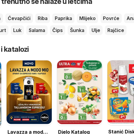
 trenutno se nalaze u letcima
a
Ćevapčići
Riba
Paprika
Mlijeko
Povrće
An
urt
Luk
Salama
Čips
Šunka
Ulje
Rajčice
 i katalozi
Stanić Dis
Djelo Katalog
Lavazza a modo