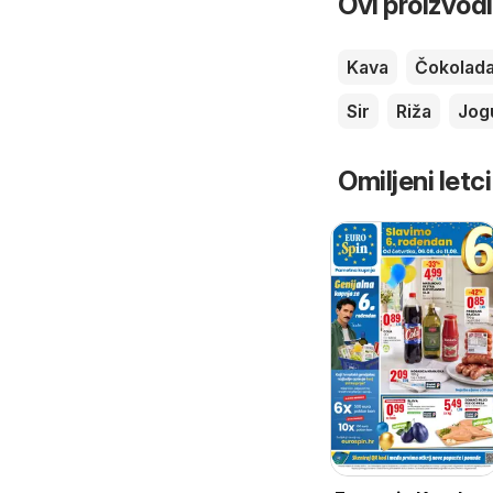
Ovi proizvodi
Kava
Čokolad
Sir
Riža
Jog
Omiljeni letci