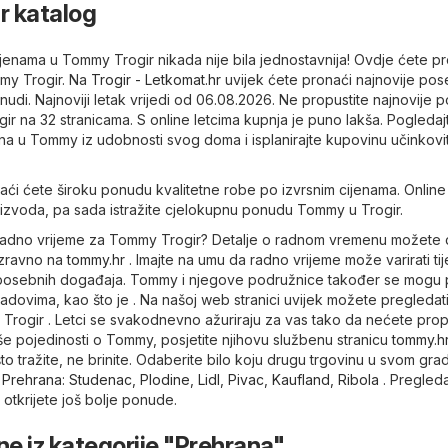
r katalog
jenama u Tommy Trogir nikada nije bila jednostavnija! Ovdje ćete p
mmy Trogir. Na
Trogir - Letkomat.hr
uvijek ćete pronaći najnovije po
di. Najnoviji letak vrijedi od 06.08.2026. Ne propustite najnovije 
r na 32 stranicama. S online letcima kupnja je puno lakša. Pogledaj
ena u Tommy iz udobnosti svog doma i isplanirajte kupovinu učinkovit
ći ćete široku ponudu kvalitetne robe po izvrsnim cijenama. Online 
roizvoda, pa sada istražite cjelokupnu ponudu Tommy u Trogir.
je radno vrijeme za Tommy Trogir? Detalje o radnom vremenu možete 
 izravno na
tommy.hr
. Imajte na umu da radno vrijeme može varirati t
i posebnih događaja. Tommy i njegove podružnice također se mogu 
adovima, kao što je . Na našoj web stranici uvijek možete pregledat
 Trogir . Letci se svakodnevno ažuriraju za vas tako da nećete propu
še pojedinosti o Tommy, posjetite njihovu službenu stranicu
tommy.h
 tražite, ne brinite. Odaberite bilo koju drugu trgovinu u svom grad
e
Prehrana
:
Studenac
,
Plodine
,
Lidl
,
Pivac
,
Kaufland
,
Ribola
. Pregleda
 otkrijete još bolje ponude.
ne iz kategorije "Prehrana"