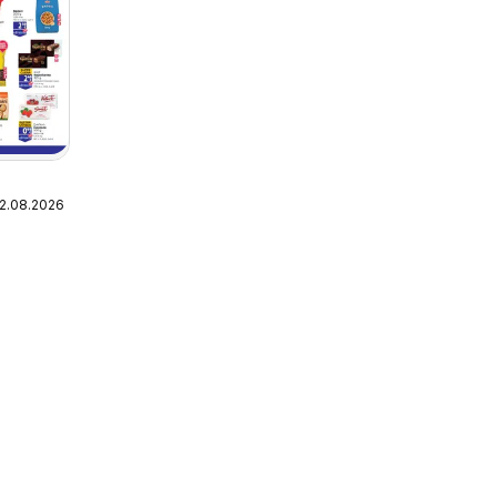
12.08.2026
i za
rne