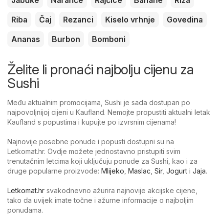
Jabuke
Naranče
Rajčice
Banane
Riža
Riba
Čaj
Rezanci
Kiselo vrhnje
Govedina
Ananas
Burbon
Bomboni
Želite li pronaći najbolju cijenu za
Sushi
Među aktualnim promocijama, Sushi je sada dostupan po
najpovoljnijoj cijeni u Kaufland. Nemojte propustiti aktualni letak
Kaufland s popustima i kupujte po izvrsnim cijenama!
Najnovije posebne ponude i popusti dostupni su na
Letkomat.hr. Ovdje možete jednostavno pristupiti svim
trenutačnim letcima koji uključuju ponude za Sushi, kao i za
druge popularne proizvode:
Mlijeko
,
Maslac
,
Sir
,
Jogurt
i
Jaja
.
Letkomat.hr
svakodnevno ažurira najnovije akcijske cijene,
tako da uvijek imate točne i ažurne informacije o najboljim
ponudama.