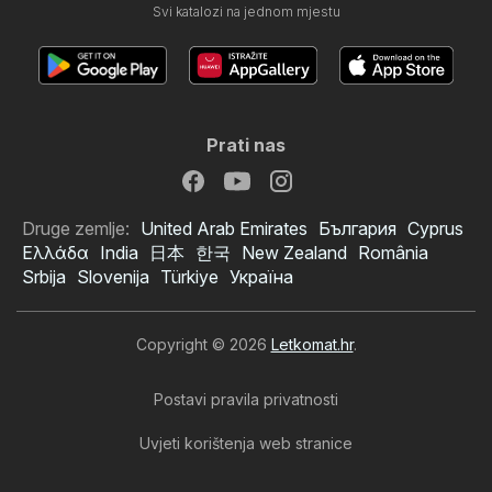
Svi katalozi na jednom mjestu
Prati nas
Druge zemlje:
United Arab Emirates
България
Cyprus
Ελλάδα
India
日本
한국
New Zealand
România
Srbija
Slovenija
Türkiye
Україна
Copyright © 2026
Letkomat.hr
.
Postavi pravila privatnosti
Uvjeti korištenja web stranice