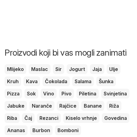
Proizvodi koji bi vas mogli zanimati
Mlijeko
Maslac
Sir
Jogurt
Jaja
Ulje
Kruh
Kava
Čokolada
Salama
Šunka
Pizza
Sok
Vino
Pivo
Piletina
Svinjetina
Jabuke
Naranče
Rajčice
Banane
Riža
Riba
Čaj
Rezanci
Kiselo vrhnje
Govedina
Ananas
Burbon
Bomboni