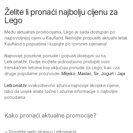
Želite li pronaći najbolju cijenu za
Lego
Među aktualnim promocijama, Lego je sada dostupan po
najpovoljnijoj cijeni u Kaufland. Nemojte propustiti aktualni letak
Kaufland s popustima i kupujte po izvrsnim cijenama!
Najnovije posebne ponude i popusti dostupni su na
Letkomat.hr. Ovdje možete jednostavno pristupiti svim
trenutačnim letcima koji uključuju ponude za Lego, kao i za
druge popularne proizvode:
Mlijeko
,
Maslac
,
Sir
,
Jogurt
i
Jaja
.
Letkomat.hr
svakodnevno ažurira najnovije akcijske cijene,
tako da uvijek imate točne i ažurne informacije o najboljim
ponudama.
Kako pronaći aktualne promocije?
✓ Posjetite web-stranicu Letkomat.hr.