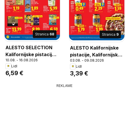
Stranica
68
Stranica
9
ALESTO SELECTION
ALESTO Kalifornijske
Kalifornijske pistacije
pistacije, Kalifornijske
10.08. - 16.08.2026
03.08. - 09.08.2026
XXL, Redovna cijena
pistacije
Lidl
Lidl
za 250 g = 4.29
6,59 €
3,39 €
REKLAME