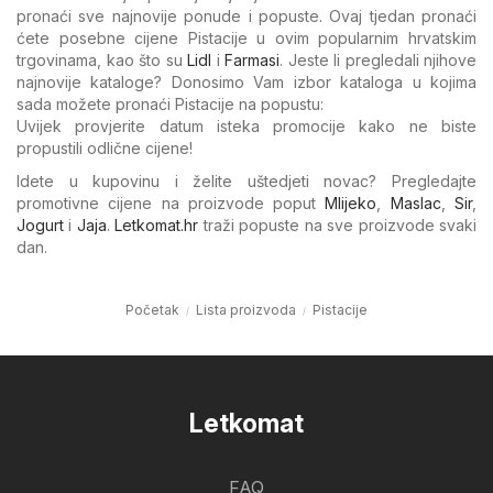
pronaći sve najnovije ponude i popuste. Ovaj tjedan pronaći
ćete posebne cijene Pistacije u ovim popularnim hrvatskim
trgovinama, kao što su
Lidl
i
Farmasi
. Jeste li pregledali njihove
najnovije kataloge? Donosimo Vam izbor kataloga u kojima
sada možete pronaći Pistacije na popustu:
Uvijek provjerite datum isteka promocije kako ne biste
propustili odlične cijene!
Idete u kupovinu i želite uštedjeti novac? Pregledajte
promotivne cijene na proizvode poput
Mlijeko
,
Maslac
,
Sir
,
Jogurt
i
Jaja
.
Letkomat.hr
traži popuste na sve proizvode svaki
dan.
Početak
Lista proizvoda
Pistacije
Letkomat
FAQ