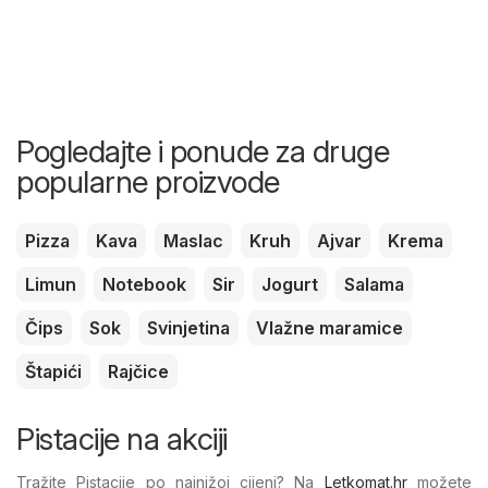
Pogledajte i ponude za druge
popularne proizvode
Pizza
Kava
Maslac
Kruh
Ajvar
Krema
Limun
Notebook
Sir
Jogurt
Salama
Čips
Sok
Svinjetina
Vlažne maramice
Štapići
Rajčice
Pistacije na akciji
Tražite Pistacije po najnižoj cijeni? Na
Letkomat.hr
možete