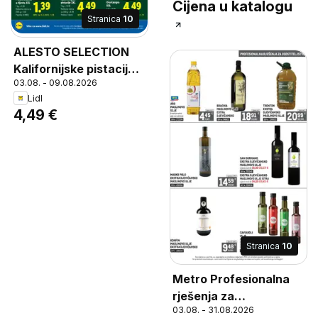
Cijena u katalogu
Stranica
10
ALESTO SELECTION
Kalifornijske pistacije
03.08. - 09.08.2026
XXL, Pržene i slane
Lidl
4,49 €
Stranica
10
Metro Profesionalna
rješenja za
03.08. - 31.08.2026
ugostiteljstvo