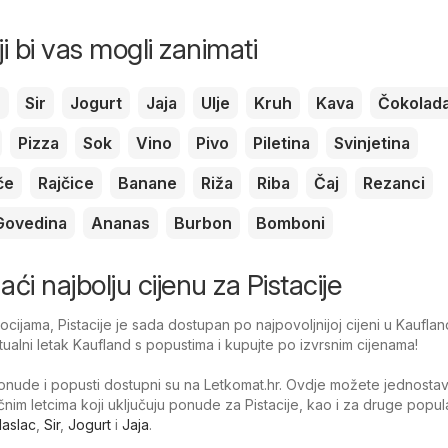
ji bi vas mogli zanimati
c
Sir
Jogurt
Jaja
Ulje
Kruh
Kava
Čokolad
Pizza
Sok
Vino
Pivo
Piletina
Svinjetina
če
Rajčice
Banane
Riža
Riba
Čaj
Rezanci
Govedina
Ananas
Burbon
Bomboni
naći najbolju cijenu za Pistacije
ijama, Pistacije je sada dostupan po najpovoljnijoj cijeni u Kauflan
tualni letak Kaufland s popustima i kupujte po izvrsnim cijenama!
nude i popusti dostupni su na Letkomat.hr. Ovdje možete jednosta
tačnim letcima koji uključuju ponude za Pistacije, kao i za druge popu
aslac
,
Sir
,
Jogurt
i
Jaja
.