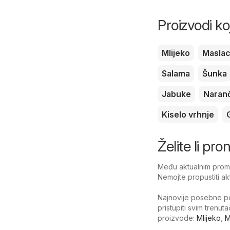
Proizvodi ko
Mlijeko
Masla
Salama
Šunka
Jabuke
Naran
Kiselo vrhnje
Želite li pro
Među aktualnim promoc
Nemojte propustiti ak
Najnovije posebne po
pristupiti svim trenu
proizvode:
Mlijeko
,
M