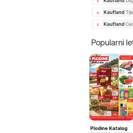
Kaufland
Le
Kaufland
Tij
Kaufland
Ced
Popularni let
Plodine Katalog