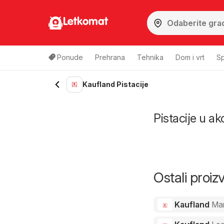
Letkomat
Ponude
Prehrana
Tehnika
Dom i vrt
Sp
Kaufland Pistacije
Pistacije u ak
Ostali proi
Kaufland
Ma