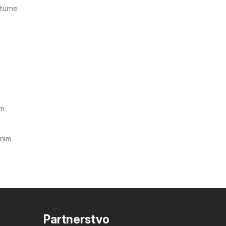
ažurne
im
tnim
Partnerstvo