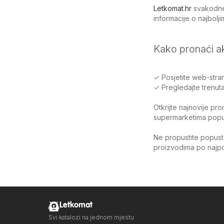
Letkomat.hr
svakodnev
informacije o najbol
Kako pronaći a
✓ Posjetite web-stran
✓ Pregledajte trenuta
Otkrijte najnovije pr
supermarketima poput 
Ne propustite popuste
proizvodima po najpov
Letkomat
Svi katalozi na jednom mjestu