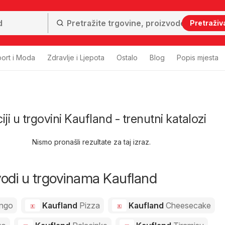
Pretraživ
ort i Moda
Zdravlje i Ljepota
Ostalo
Blog
Popis mjesta
ciji u trgovini Kaufland - trenutni katalozi
Nismo pronašli rezultate za taj izraz.
zvodi u trgovinama Kaufland
ngo
Kaufland
Pizza
Kaufland
Cheesecake