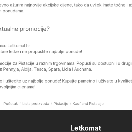
no ažurira najnovije akcijske cijene, tako da uvijek imate točne i 
jim ponudama.
ktualne promocije?
icu Letkomat.hr.
čne letke i ne propustite najbolje ponude!
omocije za Pistacije u raznim trgovinama. Popusti su dostupni i u drug
Pennyja, Aldija, Tesca, Spara, Lidla i Auchana.
 i uštedite uz najbolje ponude! Kupujte pametno i uživajte u kvalite
oljnijim cijenama!
Početak
Lista proizvoda
Pistacije
Kaufland Pistacije
Letkomat