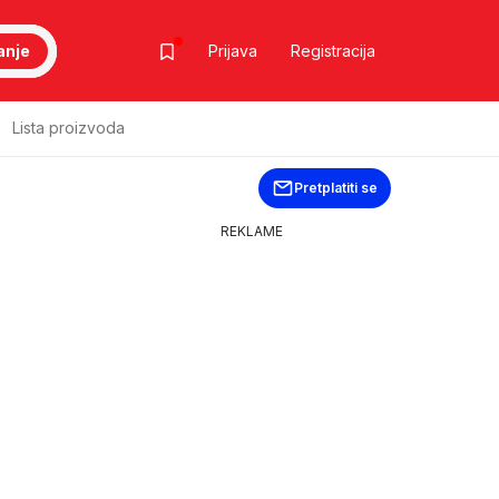
anje
Prijava
Registracija
Lista proizvoda
Pretplatiti se
REKLAME