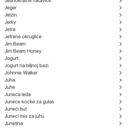
Jednokratne rukavice
Jeger
Jelzin
Jerky
Jetra
Jetrene okruglice
Jim Beam
Jim Beam Honey
Jogurt
Jogurt na biljnoj bazi
Johnnie Walker
Juha
Juhe
Juneca leda
Junece kocke za gulas
Juneći but
Juneci mix za juhu
Junetina