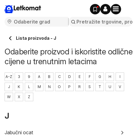
Letkomat
Lista proizvoda - J
Odaberite proizvod i iskoristite odlične
cijene u trenutnim letacima
A-Z
3
9
A
B
C
D
E
F
G
H
I
J
K
L
M
N
O
P
R
S
T
U
V
W
X
Z
J
Jabučni ocat