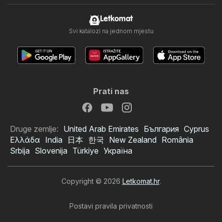
Letkomat
Svi katalozi na jednom mjestu
Prati nas
Druge zemlje:
United Arab Emirates
България
Cyprus
Ελλάδα
India
日本
한국
New Zealand
România
Srbija
Slovenija
Türkiye
Україна
Copyright © 2026
Letkomat.hr
.
Postavi pravila privatnosti