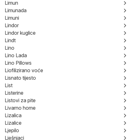
Limun
Limunada
Limuni
Lindor
Lindor kuglice
Lindt
Lino
Lino Lada
Lino Pillows
Liofilizirano voće
Lisnato tijesto
List
Listerine
Listovi za pite
Livarno home
Lizalica
Lizalice
Ljepilo
Lješnjaci