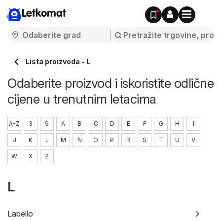
Letkomat
Lista proizvoda - L
Odaberite proizvod i iskoristite odlične
cijene u trenutnim letacima
A-Z
3
9
A
B
C
D
E
F
G
H
I
J
K
L
M
N
O
P
R
S
T
U
V
W
X
Z
L
Labello