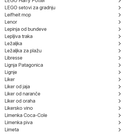
LEGO Harry Potter
LEGO setovi za gradnju
Leifheit mop
Lenor
Lepinja od bundeve
Lepljiva traka
Ležaljka
Ležaljka za plažu
Libresse
Lignja Patagonica
Lignje
Liker
Liker od jaja
Liker od naranče
Liker od oraha
Likersko vino
Limenka Coca-Cole
Limenka piva
Limeta