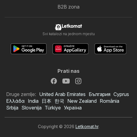
B2B zona
Letkomat
Svi katalozi na jednom mjestu
Prati nas
Druge zemlje:
United Arab Emirates
България
Cyprus
Ελλάδα
India
日本
한국
New Zealand
România
Srbija
Slovenija
Türkiye
Україна
Copyright © 2026
Letkomat.hr
.