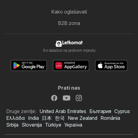
Kako oglašavati
B2B zona
Letkomat
Svi katalozi na jednom mjestu
Prati nas
Druge zemlje:
United Arab Emirates
България
Cyprus
Ελλάδα
India
日本
한국
New Zealand
România
Srbija
Slovenija
Türkiye
Україна