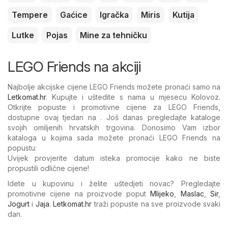
Tempere
Gaćice
Igračka
Miris
Kutija
Lutke
Pojas
Mine za tehničku
LEGO Friends na akciji
Najbolje akcijske cijene LEGO Friends možete pronaći samo na
Letkomat.hr
. Kupujte i uštedite s nama u mjesecu Kolovoz.
Otkrijte popuste i promotivne cijene za LEGO Friends,
dostupne ovaj tjedan na . Još danas pregledajte kataloge
svojih omiljenih hrvatskih trgovina. Donosimo Vam izbor
kataloga u kojima sada možete pronaći LEGO Friends na
popustu:
Uvijek provjerite datum isteka promocije kako ne biste
propustili odlične cijene!
Idete u kupovinu i želite uštedjeti novac? Pregledajte
promotivne cijene na proizvode poput
Mlijeko
,
Maslac
,
Sir
,
Jogurt
i
Jaja
.
Letkomat.hr
traži popuste na sve proizvode svaki
dan.