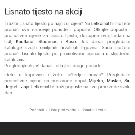
Lisnato tijesto na akciji
Tražite Lisnato tijesto po najnižoj cijeni? Na
Letkomat.hr
možete
pronaći sve najnovije ponude i popuste. Otkrijte popuste i
promotivne cijene za Lisnato tijesto, dostupne ovaj tjedan na
Lidl
,
Kaufland
,
Studenac
i
Boso
. Još danas pregledajte
kataloge svojih omiljenih hrvatskih trgovina. Sada možete
pronaći Lisnato tijesto po promotivnim cijenama u slijedećim
katalozima:
Pregledajte ih još danas i otkrijte i druge ponude!
Idete u kupovinu i želite uštedjeti novac? Pregledajte
promotivne cijene na proizvode poput
Mlijeko
,
Maslac
,
Sir
,
Jogurt
i
Jaja
.
Letkomat.hr
traži popuste na sve proizvode svaki
dan.
Početak
Lista proizvoda
Lisnato tijesto