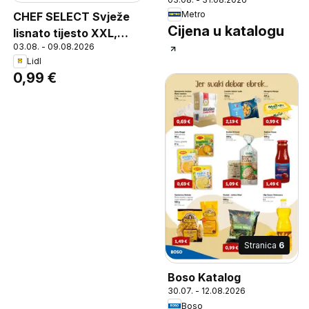
Metro
CHEF SELECT Svježe
Cijena u katalogu
lisnato tijesto XXL,
03.08. - 09.08.2026
Chef Select fresh puff
Lidl
pastry for savory and
0,99 €
sweet dishes
Stranica
6
Boso Katalog
30.07. - 12.08.2026
Boso