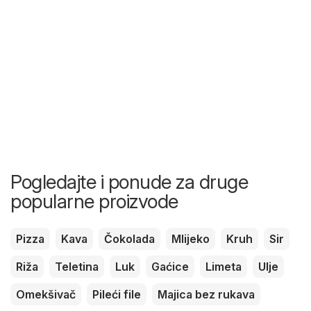
Pogledajte i ponude za druge
popularne proizvode
Pizza
Kava
Čokolada
Mlijeko
Kruh
Sir
Riža
Teletina
Luk
Gaćice
Limeta
Ulje
Omekšivač
Pileći file
Majica bez rukava