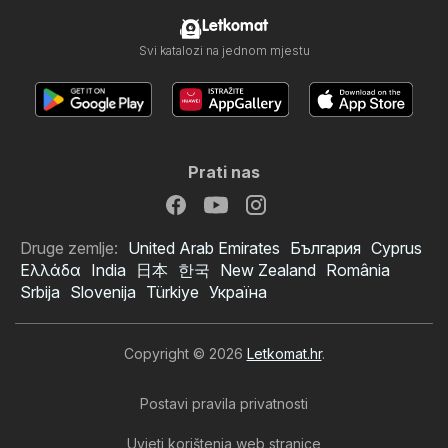
Letkomat
Svi katalozi na jednom mjestu
Prati nas
Druge zemlje:
United Arab Emirates
България
Cyprus
Ελλάδα
India
日本
한국
New Zealand
România
Srbija
Slovenija
Türkiye
Україна
Copyright © 2026
Letkomat.hr
.
Postavi pravila privatnosti
Uvjeti korištenja web stranice