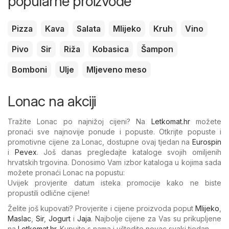
popularne proizvode
Pizza
Kava
Salata
Mlijeko
Kruh
Vino
Pivo
Sir
Riža
Kobasica
Šampon
Bomboni
Ulje
Mljeveno meso
Lonac na akciji
Tražite Lonac po najnižoj cijeni? Na
Letkomat.hr
možete
pronaći sve najnovije ponude i popuste. Otkrijte popuste i
promotivne cijene za Lonac, dostupne ovaj tjedan na
Eurospin
i
Pevex
. Još danas pregledajte kataloge svojih omiljenih
hrvatskih trgovina. Donosimo Vam izbor kataloga u kojima sada
možete pronaći Lonac na popustu:
Uvijek provjerite datum isteka promocije kako ne biste
propustili odlične cijene!
Želite još kupovati? Provjerite i cijene proizvoda poput
Mlijeko
,
Maslac
,
Sir
,
Jogurt
i
Jaja
. Najbolje cijene za Vas su prikupljene
na
Letkomat.hr
. Kupujte s nama i uštedite novac svaki tjedan.