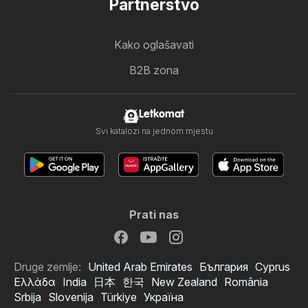
Partnerstvo
Kako oglašavati
B2B zona
Letkomat
Svi katalozi na jednom mjestu
Prati nas
Druge zemlje:
United Arab Emirates
България
Cyprus
Ελλάδα
India
日本
한국
New Zealand
România
Srbija
Slovenija
Türkiye
Україна