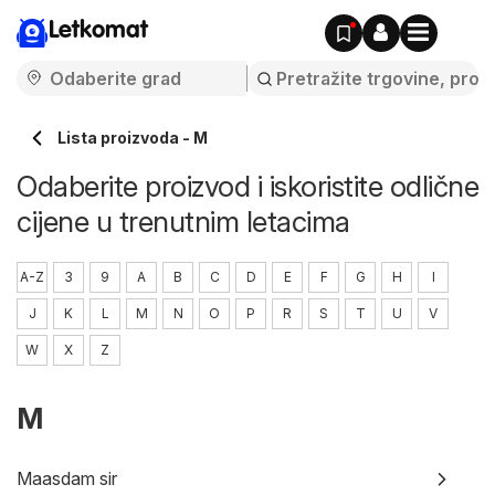
Letkomat
Lista proizvoda - M
Odaberite proizvod i iskoristite odlične
cijene u trenutnim letacima
A-Z
3
9
A
B
C
D
E
F
G
H
I
J
K
L
M
N
O
P
R
S
T
U
V
W
X
Z
M
Maasdam sir