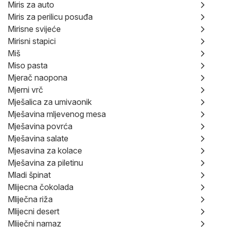
Miris za auto
Miris za perilicu posuđa
Mirisne svijeće
Mirisni stapici
Miš
Miso pasta
Mjerač naopona
Mjerni vrč
Mješalica za umivaonik
Mješavina mljevenog mesa
Mješavina povrća
Mješavina salate
Mjesavina za kolace
Mješavina za piletinu
Mladi špinat
Mlijecna čokolada
Mliječna riža
Mlijecni desert
Mliječni namaz