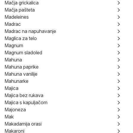
Mačja grickalica
Mačja pašteta
Madeleines
Madrac
Madrac na napuhavanje
Maglica za telo
Magnum
Magnum sladoled
Mahuna
Mahuna paprike
Mahuna vanilije
Mahunarke
Majica
Majica bez rukava
Majica s kapuljačom
Majoneza
Mak
Makadamija orasi
Makaroni