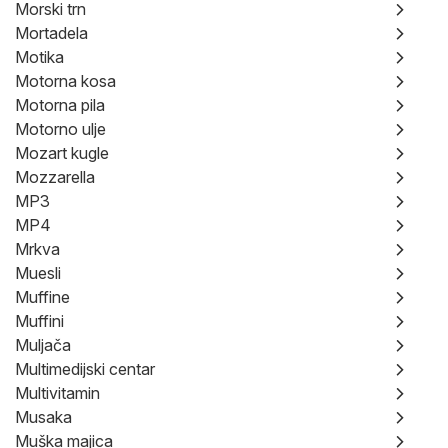
Morski trn
Mortadela
Motika
Motorna kosa
Motorna pila
Motorno ulje
Mozart kugle
Mozzarella
MP3
MP4
Mrkva
Muesli
Muffine
Muffini
Muljača
Multimedijski centar
Multivitamin
Musaka
Muška majica