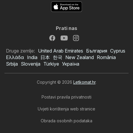
Prati nas
Druge zemlje:
United Arab Emirates
България
Cyprus
Ελλάδα
India
日本
한국
New Zealand
România
Srbija
Slovenija
Türkiye
Україна
Copyright © 2026
Letkomat.hr
.
Postavi pravila privatnosti
Uvjeti korištenja web stranice
Obrada osobnih podataka