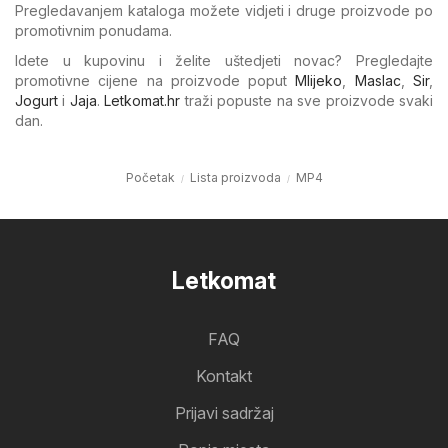
Pregledavanjem kataloga možete vidjeti i druge proizvode po
promotivnim ponudama.
Idete u kupovinu i želite uštedjeti novac? Pregledajte
promotivne cijene na proizvode poput
Mlijeko
,
Maslac
,
Sir
,
Jogurt
i
Jaja
.
Letkomat.hr
traži popuste na sve proizvode svaki
dan.
Početak
Lista proizvoda
MP4
Letkomat
FAQ
Kontakt
Prijavi sadržaj