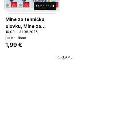
Stranica
31
Mine za tehničku
olovku, Mine za
10.08. - 31.08.2026
tehničku olovku, širine
Kaufland
0,5 mm pakiranje
1,99 €
REKLAME