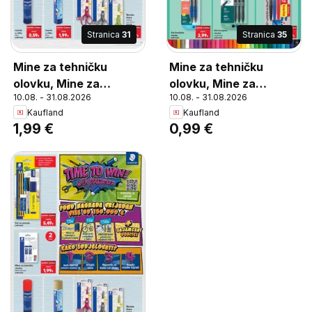
Stranica
31
Stranica
35
Mine za tehničku
Mine za tehničku
olovku, Mine za
olovku, Mine za
10.08. - 31.08.2026
10.08. - 31.08.2026
tehničku olovku, širine
tehničku olovku širina
Kaufland
Kaufland
0,5 mm pakiranje
0,5 mm pakiranje
1,99 €
0,99 €