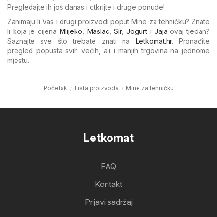
Pregledajte ih još danas i otkrijte i druge ponude!
Zanimaju li Vas i drugi proizvodi poput Mine za tehničku? Znate
li koja je cijena
Mlijeko
,
Maslac
,
Sir
,
Jogurt
i
Jaja
ovaj tjedan?
Saznajte sve što trebate znati na
Letkomat.hr
. Pronađite
pregled popusta svih većih, ali i manjih trgovina na jednome
mjestu.
Početak
Lista proizvoda
Mine za tehničku
Letkomat
FAQ
Kontakt
Prijavi sadržaj