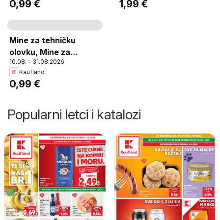
0,99 €
1,99 €
Stranica
35
Mine za tehničku
olovku, Mine za
10.08. - 31.08.2026
tehničku olovku širina
Kaufland
0,5 mm pakiranje
0,99 €
Popularni letci i katalozi