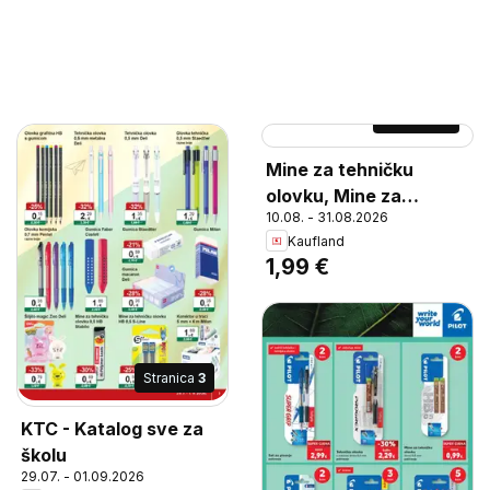
Stranica
31
Mine za tehničku
olovku, Mine za
10.08. - 31.08.2026
tehničku olovku, širine
Kaufland
0,5 mm pakiranje
1,99 €
Stranica
3
KTC - Katalog sve za
školu
29.07. - 01.09.2026