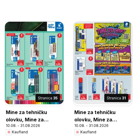
Stranica
35
Stranica
31
Mine za tehničku
Mine za tehničku
olovku, Mine za
olovku, Mine za
10.08. - 31.08.2026
10.08. - 31.08.2026
tehničku olovku širina
tehničku olovku, širine
Kaufland
Kaufland
0,5 mm pakiranje
0,5 mm pakiranje