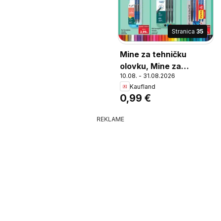
Stranica
35
Mine za tehničku
olovku, Mine za
10.08. - 31.08.2026
tehničku olovku širina
Kaufland
0,5 mm pakiranje
0,99 €
REKLAME