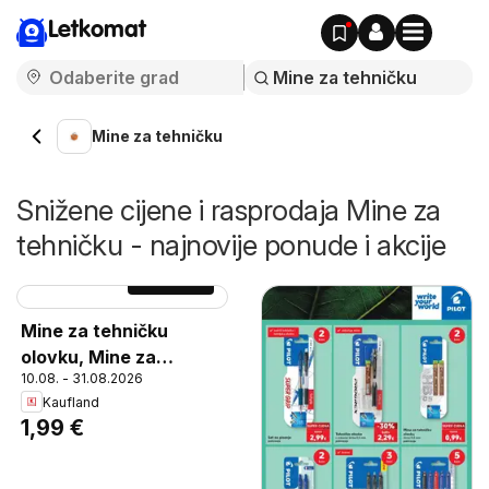
Letkomat
Mine za tehničku
Snižene cijene i rasprodaja Mine za
tehničku - najnovije ponude i akcije
Stranica
31
Mine za tehničku
olovku, Mine za
10.08. - 31.08.2026
tehničku olovku, širine
Kaufland
0,5 mm pakiranje
1,99 €