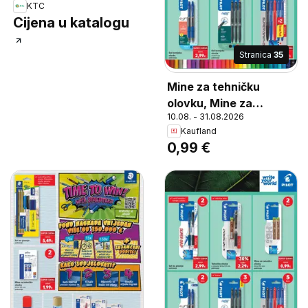
KTC
Cijena u katalogu
Stranica
35
Mine za tehničku
olovku, Mine za
10.08. - 31.08.2026
tehničku olovku širina
Kaufland
0,5 mm pakiranje
0,99 €