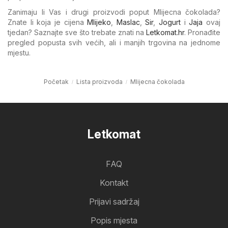
Zanimaju li Vas i drugi proizvodi poput Mlijecna čokolada?
Znate li koja je cijena
Mlijeko
,
Maslac
,
Sir
,
Jogurt
i
Jaja
ovaj
tjedan? Saznajte sve što trebate znati na
Letkomat.hr
. Pronađite
pregled popusta svih većih, ali i manjih trgovina na jednome
mjestu.
Početak
Lista proizvoda
Mlijecna čokolada
Letkomat
FAQ
Kontakt
Prijavi sadržaj
Popis mjesta