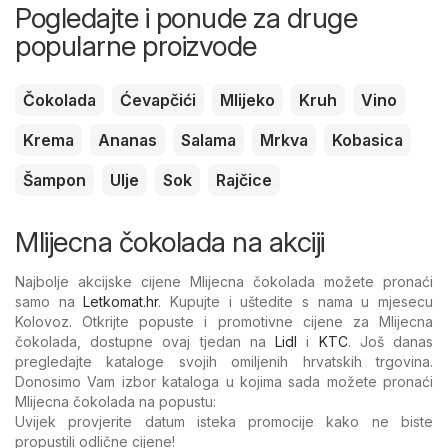
Pogledajte i ponude za druge
popularne proizvode
Čokolada
Ćevapčići
Mlijeko
Kruh
Vino
Krema
Ananas
Salama
Mrkva
Kobasica
Šampon
Ulje
Sok
Rajčice
Mlijecna čokolada na akciji
Najbolje akcijske cijene Mlijecna čokolada možete pronaći
samo na
Letkomat.hr
. Kupujte i uštedite s nama u mjesecu
Kolovoz. Otkrijte popuste i promotivne cijene za Mlijecna
čokolada, dostupne ovaj tjedan na
Lidl
i
KTC
. Još danas
pregledajte kataloge svojih omiljenih hrvatskih trgovina.
Donosimo Vam izbor kataloga u kojima sada možete pronaći
Mlijecna čokolada na popustu:
Uvijek provjerite datum isteka promocije kako ne biste
propustili odlične cijene!