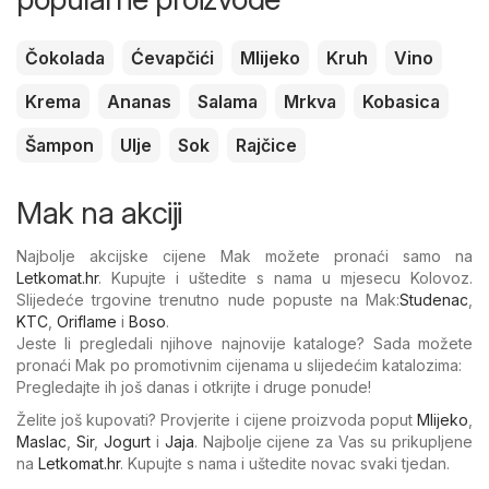
Čokolada
Ćevapčići
Mlijeko
Kruh
Vino
Krema
Ananas
Salama
Mrkva
Kobasica
Šampon
Ulje
Sok
Rajčice
Mak na akciji
Najbolje akcijske cijene Mak možete pronaći samo na
Letkomat.hr
. Kupujte i uštedite s nama u mjesecu Kolovoz.
Slijedeće trgovine trenutno nude popuste na Mak:
Studenac
,
KTC
,
Oriflame
i
Boso
.
Jeste li pregledali njihove najnovije kataloge? Sada možete
pronaći Mak po promotivnim cijenama u slijedećim katalozima:
Pregledajte ih još danas i otkrijte i druge ponude!
Želite još kupovati? Provjerite i cijene proizvoda poput
Mlijeko
,
Maslac
,
Sir
,
Jogurt
i
Jaja
. Najbolje cijene za Vas su prikupljene
na
Letkomat.hr
. Kupujte s nama i uštedite novac svaki tjedan.