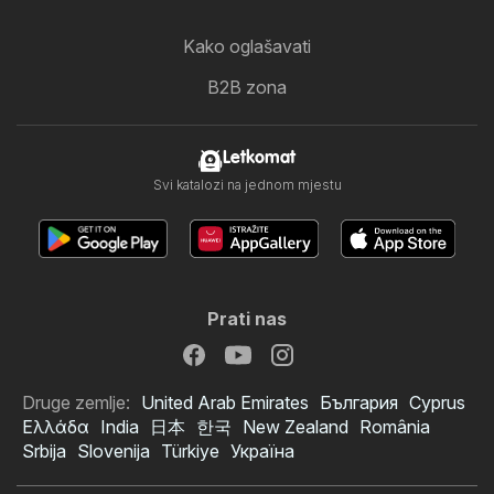
Kako oglašavati
B2B zona
Letkomat
Svi katalozi na jednom mjestu
Prati nas
Druge zemlje:
United Arab Emirates
България
Cyprus
Ελλάδα
India
日本
한국
New Zealand
România
Srbija
Slovenija
Türkiye
Україна