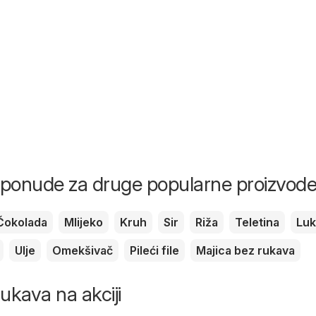
i ponude za druge popularne proizvod
Čokolada
Mlijeko
Kruh
Sir
Riža
Teletina
Luk
Ulje
Omekšivač
Pileći file
Majica bez rukava
ukava na akciji