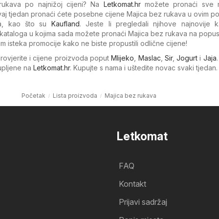
rukava po najnižoj cijeni? Na
Letkomat.hr
možete pronaći sve n
aj tjedan pronaći ćete posebne cijene Majica bez rukava u ovim p
ma, kao što su
Kaufland
. Jeste li pregledali njihove najnovije 
ataloga u kojima sada možete pronaći Majica bez rukava na popus
um isteka promocije kako ne biste propustili odlične cijene!
Provjerite i cijene proizvoda poput
Mlijeko
,
Maslac
,
Sir
,
Jogurt
i
Jaja
kupljene na
Letkomat.hr
. Kupujte s nama i uštedite novac svaki tjedan.
Početak
Lista proizvoda
Majica bez rukava
Letkomat
FAQ
Kontakt
Prijavi sadržaj