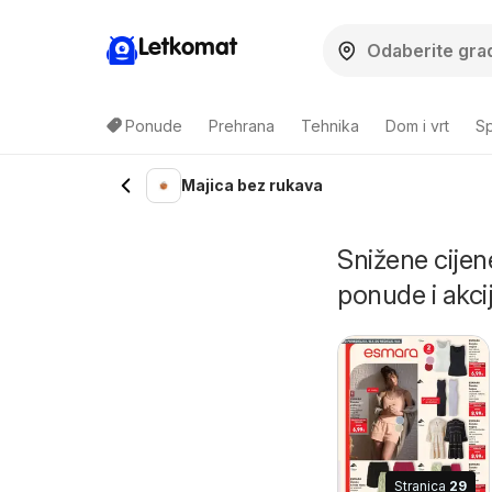
Letkomat
Ponude
Prehrana
Tehnika
Dom i vrt
Sp
Majica bez rukava
Snižene cijen
ponude i akci
Stranica
29