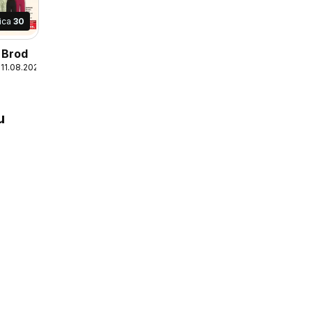
nica
30
 Brod
 11.08.2026
u