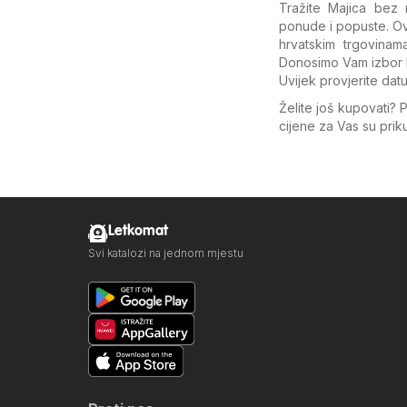
Tražite Majica bez 
ponude i popuste. Ov
hrvatskim trgovina
Donosimo Vam izbor k
Uvijek provjerite dat
Želite još kupovati? 
cijene za Vas su pri
Letkomat
Svi katalozi na jednom mjestu