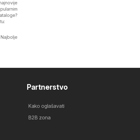
ajnovije
opularnim
kataloge?
tu:
. Najbolje
Partnerstvo
Kako oglašavati
B2B zona