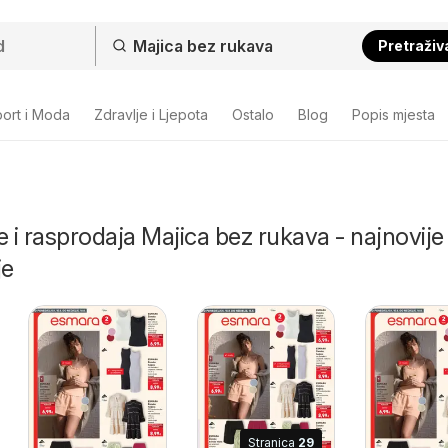
Pretraživ
ort i Moda
Zdravlje i Ljepota
Ostalo
Blog
Popis mjesta
e i rasprodaja Majica bez rukava - najnovije
je
Stranica
29