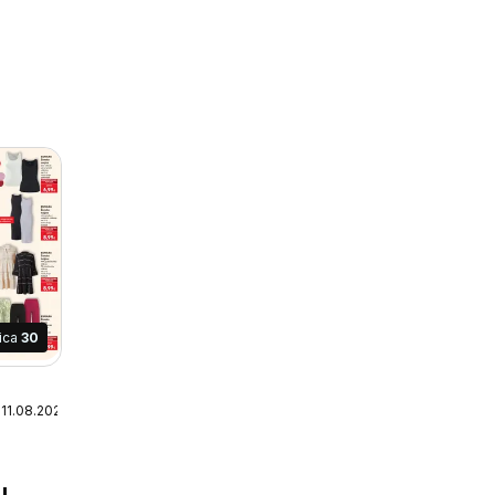
nica
30
 11.08.2026
u