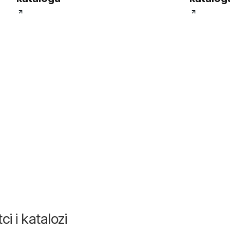
6
ci i katalozi