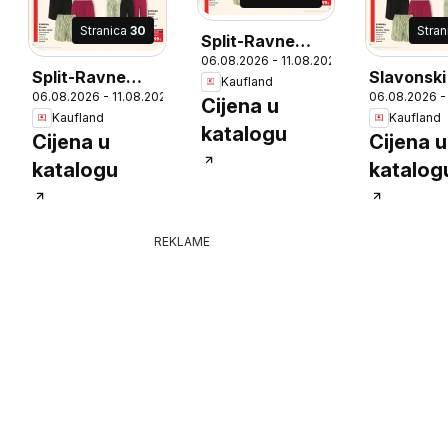
Stranica
30
Stra
Split-Ravne
6
06.08.2026 - 11.08.2026
njive
Split-Ravne
Slavonski
Kaufland
06.08.2026 - 11.08.2026
06.08.2026 -
njive
Cijena u
Kaufland
Kaufland
katalogu
Cijena u
Cijena u
katalogu
katalog
REKLAME