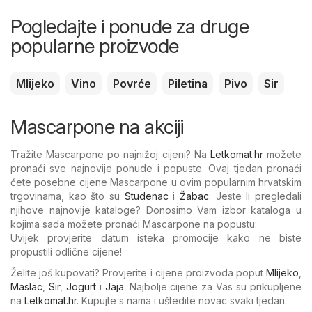
Pogledajte i ponude za druge
popularne proizvode
Mlijeko
Vino
Povrće
Piletina
Pivo
Sir
Mascarpone na akciji
Tražite Mascarpone po najnižoj cijeni? Na
Letkomat.hr
možete
pronaći sve najnovije ponude i popuste. Ovaj tjedan pronaći
ćete posebne cijene Mascarpone u ovim popularnim hrvatskim
trgovinama, kao što su
Studenac
i
Žabac
. Jeste li pregledali
njihove najnovije kataloge? Donosimo Vam izbor kataloga u
kojima sada možete pronaći Mascarpone na popustu:
Uvijek provjerite datum isteka promocije kako ne biste
propustili odlične cijene!
Želite još kupovati? Provjerite i cijene proizvoda poput
Mlijeko
,
Maslac
,
Sir
,
Jogurt
i
Jaja
. Najbolje cijene za Vas su prikupljene
na
Letkomat.hr
. Kupujte s nama i uštedite novac svaki tjedan.