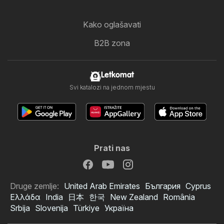
Kako oglašavati
B2B zona
Letkomat
Svi katalozi na jednom mjestu
Prati nas
Druge zemlje:
United Arab Emirates
България
Cyprus
Ελλάδα
India
日本
한국
New Zealand
România
Srbija
Slovenija
Türkiye
Україна