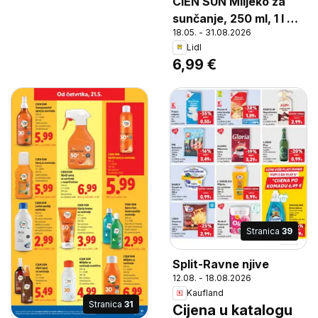
CIEN SUN Mlijeko za
sunčanje, 250 ml, 1 l =
18.05. - 31.08.2026
27.96, SPF 50
Lidl
6,99 €
Stranica
39
Split-Ravne njive
12.08. - 18.08.2026
Kaufland
Stranica
31
Cijena u katalogu