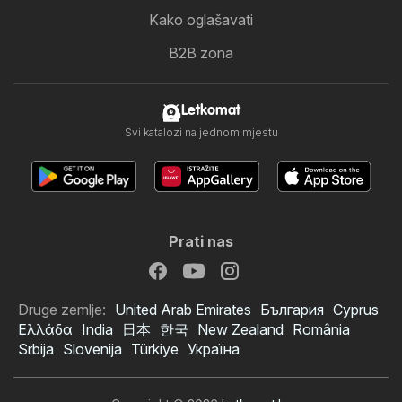
Kako oglašavati
B2B zona
Letkomat
Svi katalozi na jednom mjestu
Prati nas
Druge zemlje:
United Arab Emirates
България
Cyprus
Ελλάδα
India
日本
한국
New Zealand
România
Srbija
Slovenija
Türkiye
Україна