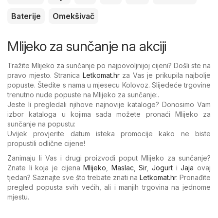
Baterije
Omekšivač
Mlijeko za sunčanje na akciji
Tražite Mlijeko za sunčanje po najpovoljnijoj cijeni? Došli ste na
pravo mjesto. Stranica
Letkomat.hr
za Vas je prikupila najbolje
popuste. Štedite s nama u mjesecu Kolovoz. Slijedeće trgovine
trenutno nude popuste na Mlijeko za sunčanje:.
Jeste li pregledali njihove najnovije kataloge? Donosimo Vam
izbor kataloga u kojima sada možete pronaći Mlijeko za
sunčanje na popustu:
Uvijek provjerite datum isteka promocije kako ne biste
propustili odlične cijene!
Zanimaju li Vas i drugi proizvodi poput Mlijeko za sunčanje?
Znate li koja je cijena
Mlijeko
,
Maslac
,
Sir
,
Jogurt
i
Jaja
ovaj
tjedan? Saznajte sve što trebate znati na
Letkomat.hr
. Pronađite
pregled popusta svih većih, ali i manjih trgovina na jednome
mjestu.