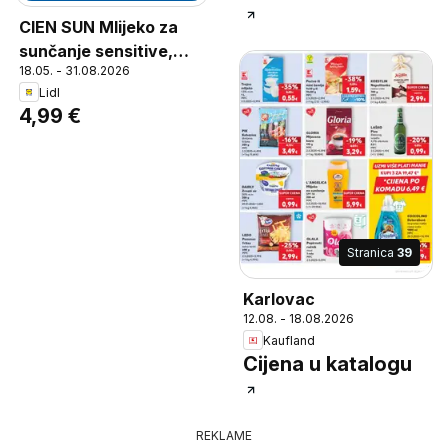
CIEN SUN Mlijeko za
sunčanje sensitive,
18.05. - 31.08.2026
250 ml, 1 l = 19.96, SPF
Lidl
30, Bez parfema,
4,99 €
Vodootporno, Za
osjetljivu kožu
Stranica
39
Karlovac
12.08. - 18.08.2026
Kaufland
Cijena u katalogu
REKLAME